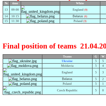
№
time
White
Прапор
13
09:
0
0
England
(
9
)
14
1
0
:
15
Belarus
(6)
15
1
1
:
3
0
Poland
(3)
Final position of
teams
21.04.20
Flag
Teams
G
W
Ukraine
5
5
Moldavia
5
4
England
5
3
Belarus
5
2
Poland
5
1
Czech Republic
5
0