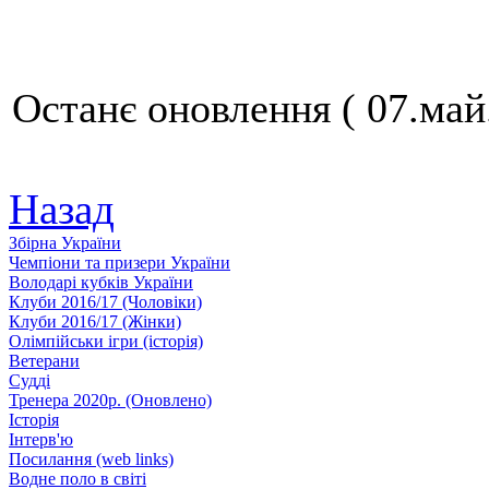
Останє оновлення ( 07.май
Назад
Збiрна України
Чемпіони та призери України
Володарі кубків України
Клуби 2016/17 (Чоловiки)
Клуби 2016/17 (Жiнки)
Олімпійськи ігри (історія)
Ветерани
Судді
Тренера 2020р. (Оновлено)
Історія
Iнтерв'ю
Посилання (web links)
Водне поло в світі