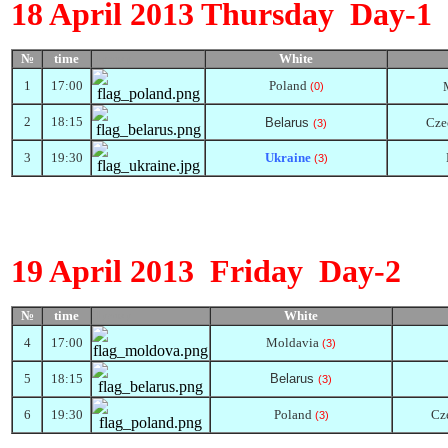
18
April
2013
Thursday
Day-1
№
time
White
Прапор
1
1
7
:
0
0
Poland
(0)
2
1
8
:
15
Belarus
Cze
(
3
)
3
1
9
:
30
Ukraine
(
3
)
19
April
2013
Friday
Day-2
№
time
White
Прапор
4
17:
0
0
Moldavia
(3)
5
18:15
Belarus
(3)
6
1
9
:
3
0
Poland
Cz
(3)