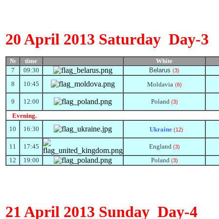
20
April
2013
Saturday
Day-
№
time
White
Прапор
7
09:30
Belarus
(3)
8
1
0
:
45
Moldavia
(6)
9
1
2
:
0
0
Poland
(
3
)
Еvening.
10
1
6
:
3
0
Ukraine
(12)
11
1
7
:
45
England
(3)
12
1
9
:
0
0
Poland
(3)
21
April
2013
Sunday
Day-
4