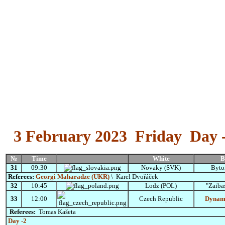
3
February
2023 Friday Day 
№
Time
White
B
31
09:30
Novaky (SVK)
Byto
Referees:
Georgi Maharadze (UKR)
\
Karel Dvořáček
32
10:45
Lodz (POL)
"Zaiba
33
12:00
Czech Republic
Dynam
Referees:
Tomas Kašeta
Day -2