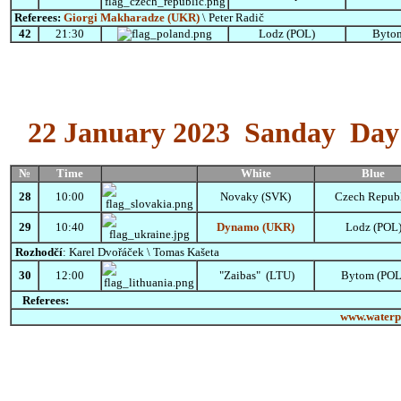
Referees:
Giorgi Makharadze (UKR)
\ Peter Radič
42
21:30
Lodz (POL)
Byto
22
January
2023
Sanday Day 
№
Time
White
Blue
28
10:00
Novaky (SVK)
Czech Repub
29
10:40
Dynamo (UKR)
Lodz (POL
Rozhodčí
:
Karel Dvořáček \ Tomas Kašeta
30
12:00
"Zaibas" (LTU)
Bytom (POL
Referees:
www.waterp