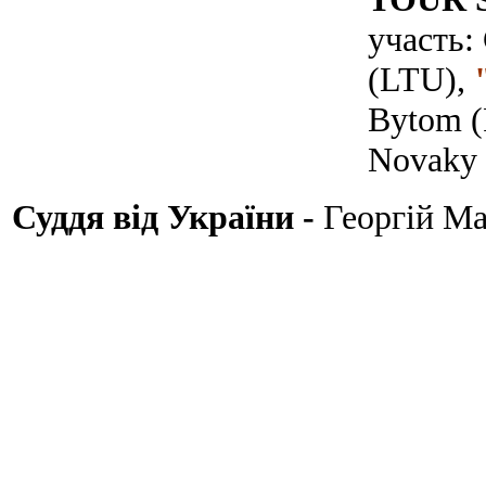
участь: 
(LTU),
Bytom 
Novaky
Суддя від України -
Георгій М