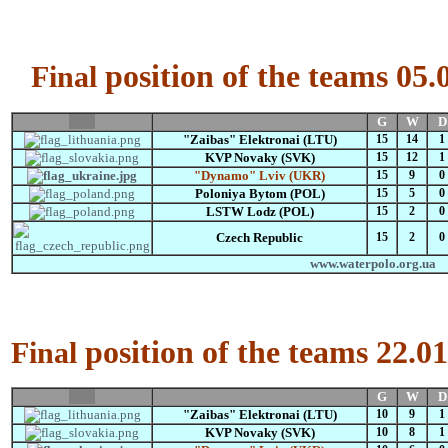
position of the teams 05
Final
Flag
G
W
D
"Zaibas" Elektronai (LTU)
15
14
1
KVP Novaky (SVK)
15
12
1
"Dynamo" Lviv (UKR)
15
9
0
Poloniya Bytom (POL)
15
5
0
LSTW Lodz (POL)
15
2
0
Czech Republic
15
2
0
www.waterpolo.org.ua
position of the teams 22.0
Final
Flag
G
W
D
"Zaibas" Elektronai (LTU)
10
9
1
KVP Novaky (SVK)
10
8
1