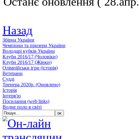
Останє оновлення ( 28.апр.
Назад
Збiрна України
Чемпіони та призери України
Володарі кубків України
Клуби 2016/17 (Чоловiки)
Клуби 2016/17 (Жiнки)
Олімпійськи ігри (історія)
Ветерани
Судді
Тренера 2020р. (Оновлено)
Історія
Iнтерв'ю
Посилання (web links)
Водне поло в світі