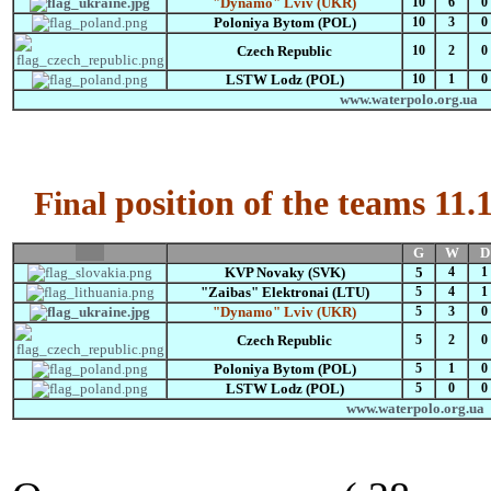
"Dynamo" Lviv (UKR)
10
6
0
Poloniya Bytom (POL)
10
3
0
Czech Republic
10
2
0
LSTW Lodz (POL)
10
1
0
www.waterpolo.org.ua
position of the teams 11.
Final
Flag
G
W
D
KVP Novaky (SVK)
5
4
1
"Zaibas" Elektronai
(LTU)
5
4
1
"Dynamo" Lviv (UKR)
5
3
0
Czech Republic
5
2
0
Poloniya Bytom (POL)
5
1
0
LSTW Lodz (POL)
5
0
0
www.waterpolo.org.ua