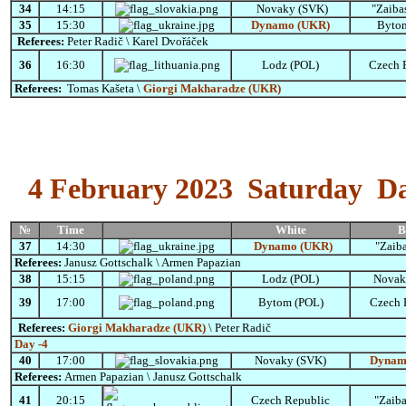
34
14:15
Novaky (SVK)
"Zaiba
35
15:30
Dynamo (UKR)
Byto
Referees:
Peter Radič \ Karel Dvořáček
36
16:30
Lodz (POL)
Czech 
Referees:
Tomas Kašeta \
Giorgi Makharadze (UKR)
4
February
2023 Saturday D
№
Time
White
B
37
14:30
Dynamo (UKR)
"Zaib
Referees:
Janusz Gottschalk \ Armen Papazian
38
15:15
Lodz (POL)
Novak
39
17:00
Bytom (POL)
Czech 
Referees:
Giorgi Makharadze (UKR)
\ Peter Radič
Day -4
40
17:00
Novaky (SVK)
Dynam
Referees:
Armen Papazian \ Janusz Gottschalk
41
20:15
Czech Republic
"Zaib