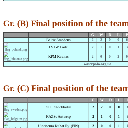
position of the tea
Gr.
(B)
Final
Flag
G
W
D
L
P
Baltic Amadeus
2
2
0
0
6
LSTW Lodz
2
1
0
1
3
KPM Kaunas
2
0
0
2
0
waterpolo.org.ua
position of the tea
Gr.
(C)
Final
Flag
G
W
D
L
SPIF Stockholm
2
2
0
0
KAZSc Antwerp
2
1
0
1
Uintiseura Kuhat Ry. (FIN)
2
0
0
1