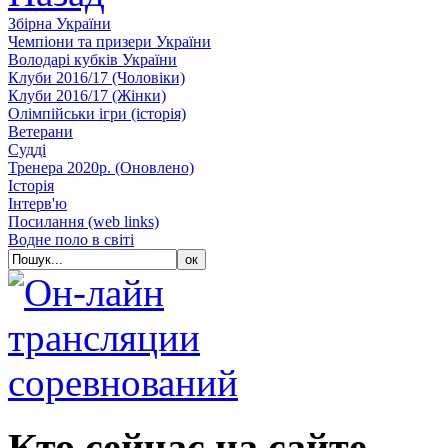
Збiрна України
Чемпіони та призери України
Володарі кубків України
Клуби 2016/17 (Чоловiки)
Клуби 2016/17 (Жiнки)
Олімпійськи ігри (історія)
Ветерани
Судді
Тренера 2020р. (Оновлено)
Історія
Iнтерв'ю
Посилання (web links)
Водне поло в світі
Кто сейчас на сайте