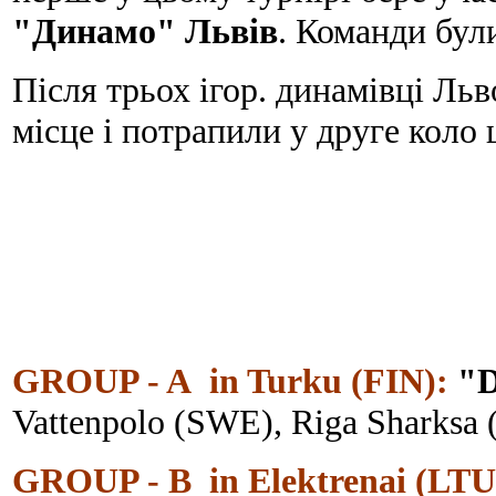
"Динамо" Львів
. Команди бул
Після трьох ігор. динамівці Льв
місце і потрапили у друге коло 
GROUP - A in
Turku (FIN
):
"D
Vattenpolo
(SWE),
Riga Sharksa
GROUP - B
in
Elektrenai
(LTU