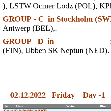
)
,
LSTW Ocmer Lodz
(POL)
,
KP
GROUP - C
in Stockholm
(SW
Antwerp (BEL)
,
.
GROUP - D
in -------------------
(FIN)
,
Ubben SK Neptun (NED).
02.12.2022
Friday
Day -1
№
Time
White
Blue
Group
(C)
in
Stockholm
(SWE)