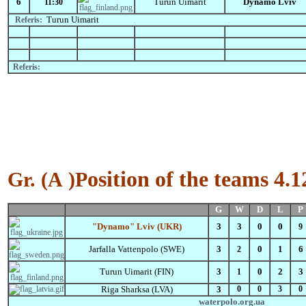
6
Turun Uimarit
Dynamo Lviv
11:30
Turun Uimarit
Referis:
Referis:
osition of the teams 4.
Gr.
(А )
P
Flag
G
W
D
L
P
"Dynamo" Lviv (UKR)
3
3
0
0
9
Jarfalla Vattenpolo
(SWE)
3
0
1
6
2
Turun Uimarit (FIN)
3
0
2
3
1
Riga Sharksa
(LVA)
3
0
0
3
0
waterpolo.org.ua