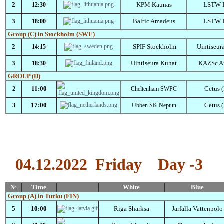
2
KPM Kaunas
LSTW 
12:30
3
Baltic Amadeus
LSTW 
18:00
Group
(C)
in
Stockholm
(SWE)
2
SPIF Stockholm
Uintiseur
14:15
3
Uintiseura Kuhat
KAZSc A
18:30
GROUP (D)
11:00
Cetus 
2
Cheltenham SWPC
17:00
Cetus 
3
Ubben SK Neptun
04.12.2022
Friday
Day -3
№
Time
White
Blue
Group
(A)
in
Turku (FIN
)
5
10:00
Riga Sharksa
Jarfalla Vattenpolo