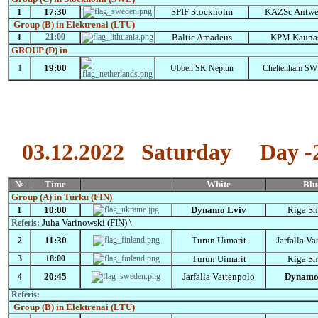
1
17:30
SPIF Stockholm
KAZSc Antwe
Group
(B)
in
Elektrenai
(LTU)
1
21:00
Baltic Amadeus
KPM Kauna
GROUP (D)
in
19:00
1
Ubben SK Neptun
Cheltenham S
03.12.2022
Saturday Day -
№
Time
White
Blu
Group
(A)
in
Turku (FIN
)
1
10:00
Dynamo Lviv
Riga Sh
Juha Varinowski (FIN) \
Referis:
11:30
Turun Uimarit
Jarfalla V
2
3
18:00
Turun Uimarit
Riga Sh
20:45
Jarfalla Vattenpolo
Dynamo
4
Referis:
Group
(B)
in
Elektrenai
(LTU)