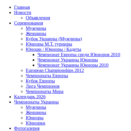
Главная
Новости
Объявления
Соревнования
Мужчины
Женщины
Кубок Украины (Мужчины)
Юниоры М.Т. турниры
Юноши / Юниоры / Кадеты
Чемпионат Европы среди Юниоров 2010
Чемпионат Украины Юниоры
Чемпионат Украины Юниоры 2010
European Championships 2012
Чемпионаты Европы
Кубок Европы
Лига Чемпионов
Чемпионаты Мира
Календарь 2026
Чемпионаты Украины
Мужчины
Женщины
Юниоры
Юниорки
Фотогалерея