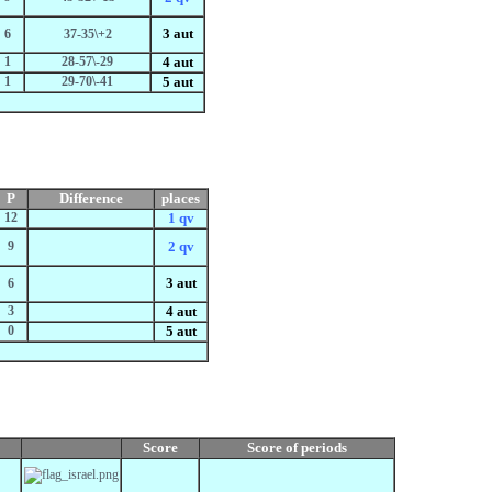
3 aut
6
37-35\+2
1
28-57\-29
4 aut
1
29-70\-41
5 aut
P
Difference
places
12
1 qv
9
2 qv
3 aut
6
3
4 aut
0
5 aut
Score
Score
of periods