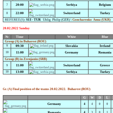
20:00
Serbiya
Belgium
7
22:00
Switzerland
Turkey
8
REFEREE(S):
SUI - TUR
Uhlig Philip (GER) \
Goncharenko
Anna (UKR)
20.02.2022 Sanday
№
Time
White
Blue
Group
(A)
in Buharest (ROU)
9
09:30
Slovakia
Ireland
10
11:00
Germany
Romania
Group
(B)
in Zrenjanin (SRB)
11:00
Switzerland
Greece
9
10
13:00
Serbiya
Turkey
position of the teams 20.02.2022.
Buharest (ROU)
Gr.
(А)
Final
Flag
G
W
D
L
Germany
4
4
0
0
Romania
4
3
0
1