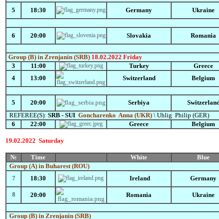
5
18:30
Germany
Ukraine
6
20:00
Slovakia
Romania
Group
(B)
in Zrenjanin (SRB)
18.02.2022
Friday
3
11:00
Turkey
Greece
4
13:00
Switzerland
Belgium
5
20:00
Serbiya
Switzerlan
REFEREE(S)
:
SRB - SUI
Goncharenko
Anna (UKR)
\ Uhlig Philip (GER)
6
22:00
Greece
Belgium
19.02.2022 Saturday
№
Time
White
Blue
Group
(A)
in Buharest (ROU)
18:30
Ireland
Germany
7
8
20:00
Romania
Ukraine
Group
(B)
in Zrenjanin (SRB)