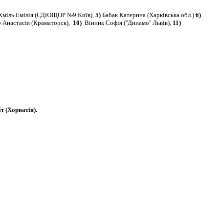
міль Емілія (СДЮЩОР №9 Київ),
5)
Бабак Катерина
(Харківська обл.)
6)
о Анастасія
(Краматорск),
10)
Вінник Софія (''Динамо'' Львів),
11)
т (Хорватія).