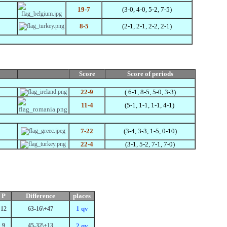
19-7
(3-0, 4-0, 5-2, 7-5)
8-5
(2-1, 2-1, 2-2, 2-1)
Score
Score
of periods
22-9
( 6-1, 8-5, 5-0, 3-3)
11-4
(5-1, 1-1, 1-1, 4-1)
7-22
(3-4, 3-3, 1-5, 0-10)
22-4
(3-1, 5-2, 7-1, 7-0)
P
Difference
places
1 qv
12
63-16\+47
9
45-32\+13
2 qv