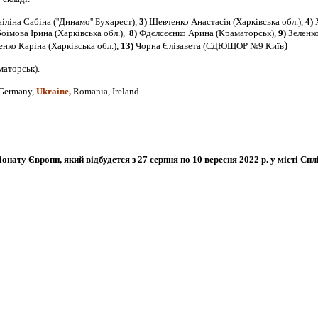
іліна Сабіна (''Динамо'' Бухарест),
3)
Шевченко Анастасія (Харківська обл.),
4)
Х
оімова Ірина
(Харківська обл.),
8)
Фдєлсєєнко Арина (Краматорськ),
9)
Зеленк
)
нко Каріна
(Харківська обл.),
13)
Чорна Єлізавета
(СДЮЩОР №9 Київ
маторськ).
 Germany,
Ukraine,
Romania, Ireland
ату Європи, який відбудется з 27 серпня по 10 вересня 2022 р. у місті Сплі