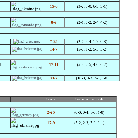
15-6
(3-2, 3-0, 6-3, 3-1)
8-9
(2-1, 0-2, 2-4, 4-2)
7-25
(2-6, 4-4,
1-7,
0-8)
14-7
(5-0, 1-2, 5
-3,
3-2)
d
17-11
(5-4, 2-5, 4-0, 6-2)
33-2
(10-0, 8-2, 7-0, 8-0)
Score
Score
of periods
2-25
(0-6, 0-4, 1-7, 1-8)
17-9
(5-2, 2-3, 7-3, 3-1)