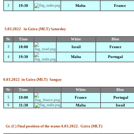
2
19:30
Malta
France
5.03.2022 in Gzira (MLT) Saturday
№
Time
White
Blue
3
18:00
Israil
France
19:30
Malta
Portugal
4
6.03.2022 in Gzira (MLT) Sangay
№
Time
White
Blue
5
10:00
France
Portugal
6
11:30
Malta
Israil
position of the teams 6.03.2022.
Gzira (MLT)
Gr.
(C)
Final