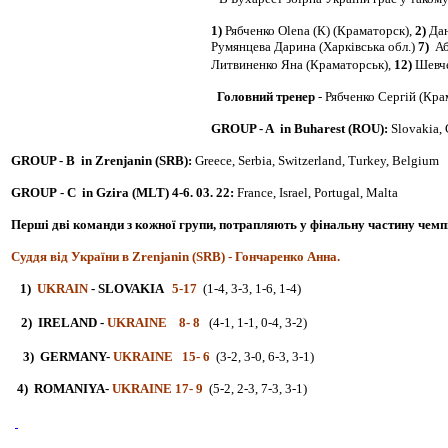
1)
Рябченко Olena (К) (Краматорск),
2)
Дан
Румянцева Дарина
(Харківська обл.)
7)
Аб
Литвиненко Яна (Краматорськ),
12)
Шевче
Головний тренер
- Рябченко Сергій (Кра
GROUP - A in
Buharest (ROU
):
Slovakia,
GROUP - B
in
Zrenjanin
(SRB):
Greece, Serbia, Switzerland, Turkey, Belgium
GROUP - C
in
Gzira (MLT) 4-6. 03. 22:
France, Israel, Portugal, Malta
Перші дві команди з кожної групи, потрапляють у фінальну частину чемпіон
Суддя від України в
Zrenjanin
(SRB)
- Гончаренко Анна.
1)
UKRAIN
- SLOVAKIA
5-17
(1-4, 3-3, 1-6, 1-4)
2)
IRELAND
-
UKRAINE
8- 8
(4-1, 1-1, 0-4, 3-2)
3)
GERMANY
-
UKRAINE
15- 6
(3-2, 3-0, 6-3, 3-1)
4)
ROMANIYA
-
UKRAINE
17- 9
(5-2, 2-3, 7-3, 3-1)