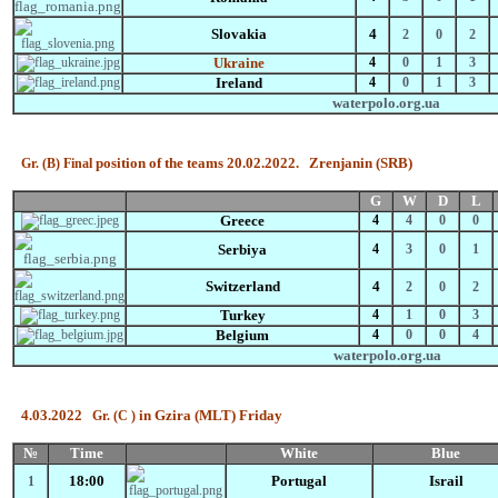
Slovakia
4
2
0
2
Ukraine
4
0
1
3
Ireland
4
0
1
3
waterpolo.org.ua
position of the teams 20.02.2022.
Zrenjanin (SRB)
Gr.
(B)
Final
Flag
G
W
D
L
Greece
4
4
0
0
Serbiya
4
3
0
1
Switzerland
4
2
0
2
Turkey
4
1
0
3
Belgium
4
0
0
4
waterpolo.org.ua
4.03.2022
in Gzira (MLT) Friday
Gr.
(C )
№
Time
White
Blue
18:00
Portugal
Israil
1