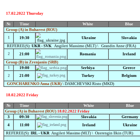
17.02.2022 Thursday
№
Time
White
Blue
Group
(A)
in Buharest (ROU)
1
19:30
Ukraine
Slovakia
REFEREE(S):
UKR - SVK
Angileri
Massimo (MLT) \ Grandin Anne (FRA)
2
21:00
Romania
Ireland
Group
(B)
in Zrenjanin (SRB)
1
19:00
Serbiya
Greece
21:00
Turkey
Belgium
2
GONCHARENKO Anna (UKR)
\ DAMCHEVSKI Risto (MKD)
18.02.2022 Friday
№
Time
White
Blue
Group
(A)
in Buharest (ROU)
18.02.2022 Friday
3
09:30
Slovakia
Germany
4
11:00
Ireland
Ukraine
REFEREE(S):
IRL - UKR
Angileri
\ O
zerengin Ilkin (TUR)
Massimo (MLT)