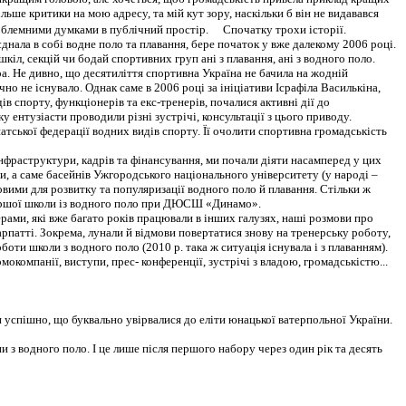
ільше критики на мою адресу, та мій кут зору, наскільки б він не видавався
роблемними думками в публічний простір.
Спочатку трохи історії.
єднала в собі водне поло та плавання, бере початок у вже далекому 2006 році.
іл, секцій чи бодай спортивних груп ані з плавання, ані з водного поло.
. Не дивно, що десятиліття спортивна Україна не бачила на жодній
чно не існувало. Однак саме в 2006 році за ініціативи Ісрафіла Василькіна,
 спорту, функціонерів та екс-тренерів, почалися активні дії до
 ентузіасти проводили різні зустрічі, консультації з цього приводу.
ської федерації водних видів спорту. Її очолити спортивна громадськість
нфраструктури, кадрів та фінансування, ми почали діяти насамперед у цих
, а саме басейнів Ужгородського національного університету (у народі –
азовими для розвитку та популяризації водного поло й плавання. Стільки ж
першої школи із водного поло при ДЮСШ «Динамо».
рами, які вже багато років працювали в інших галузях, наші розмови про
арпатті. Зокрема, лунали й відмови повертатися знову на тренерську роботу,
боти школи з водного поло (2010 р. така ж ситуація існувала і з плаванням).
компанії, виступи, прес- конференції, зустрічі з владою, громадськістю...
спішно, що буквально увірвалися до еліти юнацької ватерпольної України.
 з водного поло. І це лише після першого набору через один рік та десять