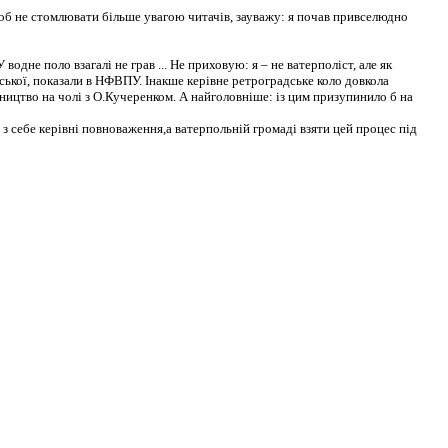
щоб не стомлювати більше увагою читачів, зауважу: я почав привселюдно
одне поло взагалі не грав ... Не приховую: я – не ватерполіст, але як
тської, показали в НФВПУ. Інакше керівне ретроградське коло довкола
вництво на чолі з О.Кучеренком. А найголовніше: із цим призупинило б на
 себе керівні повноваження,а ватерпольній громаді взяти цей процес під