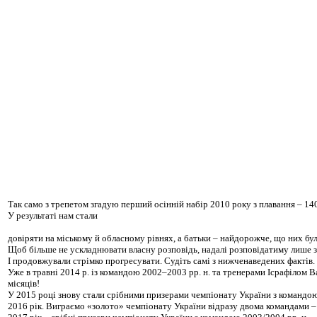
Так само з трепетом згадую перший осінній набір 2010 року з плавання – 140
У результаті нам стали
довіряти на міському й обласному рівнях, а батьки – найдорожче, що них було,
Щоб більше не ускладнювати власну розповідь, надалі розповідатиму лише за
І продовжували стрімко прогресувати. Судіть самі з нижченаведених фактів.
Уже в травні 2014 р. із командою 2002–2003 рр. н. та тренерами Ісрафілом В
місяців!
У 2015 році знову стали срібними призерами чемпіонату України з командо
2016 рік. Виграємо «золото» чемпіонату України відразу двома командами – 