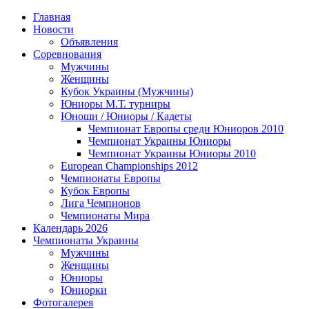
Главная
Новости
Объявления
Соревнования
Мужчины
Женщины
Кубок Украины (Мужчины)
Юниоры М.Т. турниры
Юноши / Юниоры / Кадеты
Чемпионат Европы среди Юниоров 2010
Чемпионат Украины Юниоры
Чемпионат Украины Юниоры 2010
European Championships 2012
Чемпионаты Европы
Кубок Европы
Лига Чемпионов
Чемпионаты Мира
Календарь 2026
Чемпионаты Украины
Мужчины
Женщины
Юниоры
Юниорки
Фотогалерея