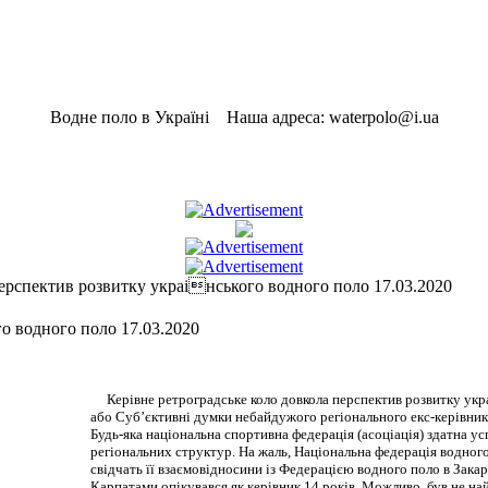
Водне поло в Україні Наша адреса: waterpolo@i.ua
ерспектив розвитку украінського водного поло 17.03.2020
о водного поло 17.03.2020
Керівне ретроградське коло довкола перспектив розвитку укра
або Суб’єктивні думки небайдужого регіонального екс-керівни
Будь-яка національна спортивна федерація (асоціація) здатна ус
регіональних структур. На жаль, Національна федерація водного
свідчать її взаємовідносини із Федерацією водного поло в Закар
Карпатами опікувався як керівник 14 років. Можливо, був не на