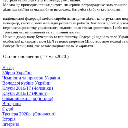
зустріли нашого фахівця в столиці, уже сказано.
Можна ще приводити приклади того, як керівне ретроградське коло починає ч
ділитися своїми думками, бити на сполох. Натомість із боку керівництва
національної федерації замість спроби налагодити діалог, конструктивно под
менеджер, уважаю, показав плідні результати роботи. Хотілося б, щоб її у 
перспектив розвитку українського водного поло тільки зростатиме. І якби во
тривалий час вітчизняний ватерпольний поступ.
На мою думку пану Кучеренко та керівництву Федерації водного поло Україн
особистий контроль разом LEN та новоствореним Міністерством молоді та с
Роберт Левицький, екс-голова водного поло Закарпаття
Останє оновлення ( 17.мар.2020 )
Назад
Збiрна України
Чемпіони та призери України
Володарі кубків України
Клуби 2016/17 (Чоловiки)
Клуби 2016/17 (Жiнки)
Олімпійськи ігри (історія)
Ветерани
Судді
Тренера 2020р. (Оновлено)
Історія
Iнтерв'ю