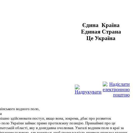
Єдина Країна
Единая Страна
Це Україна
їнського водного поло,
ка
пішно здійснювати поступ, якщо вона, зокрема, дбає про розвиток
 поло України займає прямо протилежну позицію. Принаймні про це
патській області, яку я донедавна очолював. Узагалі водним поло в краї за
йкращим головою, але хочеться, щоб громадськість привела приклад кращих