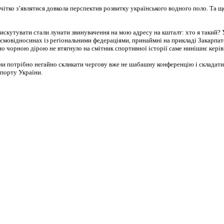
ітко з’являтися довкола перспектив розвитку українського водного поло. Та 
искутувати стали лунати звинувачення на мою адресу на кшталт: хто я такий? У в
взаємовідносинах із регіональними федераціями, принаймні на прикладі Закарпа
но чорною дірою не втягнуло на смітник спортивної історії саме нинішнє кері
и потрібно негайно скликати чергову вже не шабашну конференцію і складати з
порту України.