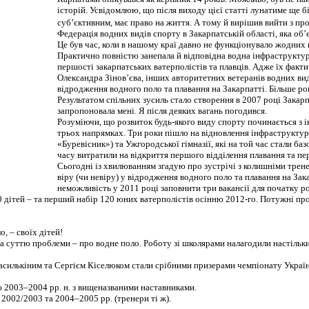
історій. Усвідомлюю, що після виходу цієї статті лунатиме ще б
суб’єктивним, має право на життя. А тому й вирішив вийти з п
Федерація водних видів спорту в Закарпатській області, яка об’
Це був час, коли в нашому краї давно не функціонувало жодних шк
Практично повністю занепала й відповідна водна інфраструктура
першості закарпатських ватерполістів та плавців. Адже їх факти
Олександра Зінов’єва, інших авторитетних ветеранів водних видів
відродження водного поло та плавання на Закарпатті. Більше року
Результатом спільних зусиль стало створення в 2007 році Закарпат
запропоновала мені. Я після деяких вагань погодився.
Розуміючи, що розвиток будь-якого виду спорту починається з і
трьох напрямках. Три роки пішло на відновлення інфраструктури
«Буревісник») та Ужгородської гімназії, які на той час стали б
часу витратили на відкриття першого відділення плавання та 
Сьогодні із хвилюванням згадую про зустрічі з колишніми трене
віру (чи невіру) у відродження водного поло та плавання на Зак
неможливість у 2011 році заповнити три вакансії для початку ро
 дітей – та перший набір 120 юних ватерполістів осінню 2012-го. Потужні промо
 – своїх дітей!
 суттю проблеми – про водне поло. Роботу зі школярами налагодили настільки у
асилькіним та Сергієм Кіселюком стали срібними призерами чемпіонату України
ю 2003–2004 рр. н. з вищеназваними наставниками.
2002/2003 та 2004–2005 рр. (тренери ті ж).