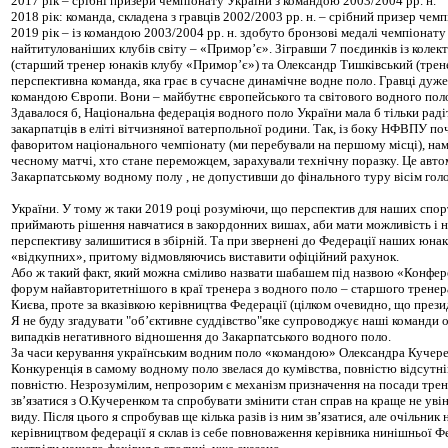
2017 рік – срібні призери чемпіонату України з командою 2003/2004 рр. н.
2018 рік: команда, складена з гравців 2002/2003 рр. н. – срібний призер чемп
2019 рік – із командою 2003/2004 рр. н. здобуто бронзові медалі чемпіонату
найтитулованіших клубів світу – «Примор’є». Зігравши 7 поєдинків із колек
(старший тренер юнаків клубу «Примор’є») та Олександр Тишківський (трене
перспективна команда, яка грає в сучасне динамічне водне поло. Гравці дуже
командою Європи. Вони – майбутнє європейського та світового водного поло».
Здавалося б, Національна федерація водного поло України мала б тільки раді
закарпатців в еліті вітчизняної ватерпольної родини. Так, із боку НФВПУ 
фаворитом національного чемпіонату (ми перебували на першому місці), нам не
чесному матчі, хто стане переможцем, зарахували технічну поразку. Це авто
Закарпатському водному полу , не допустивши до фінального туру вісім голов
України. У тому ж таки 2019 році розуміючи, що перспектив для наших спорт
приймають рішення навчатися в закордонних вишах, аби мати можливість і на
перспективу залишитися в збірній. Та при звернені до Федерації наших юнак
«відкупних», притому відмовляючись виставити офіційний рахунок.
Або ж такий факт, який можна сміливо назвати шабашем під назвою «Конфере
форум найавторитетнішого в краї тренера з водного поло – старшого трене
Києва, проте за вказівкою керівництва Федерації (цілком очевидно, що прези
Я не буду згадувати "об’єктивне суддівство"яке супроводжує наші команди ос
випадків негативного відношення до Закарпатського водного поло.
За часи керування українським водним поло «командою» Олександра Кучеренко
Конкуренція в самому водному поло звелася до кумівства, повністю відсутніи
повністю. Незрозумілим, непрозорим є механізм призначення на посади трене
зв’язатися з О.Кучеренком та спробувати змінити стан справ на краще не уві
виду. Після цього я спробував ще кілька разів із ним зв’язатися, але очіль
керівництвом федерації я склав із себе повноваження керівника нинішньої Фе