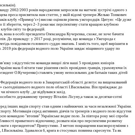
асилькін).
оманду 2002/2003 років народження запросили на матчеві зустрічі одного з
цева преса присвятила нам статтю, у якій відомі тренери Желько Тонкович
 юнаків клубу «Примор’є») високо оцінили рівень ужгородців. Цитую: «Це дуже
 її зберегти, через 2–3 роки має перспективу стати кращою клубною
клубів світу та федерацій.
ив, вона в особі президента Олександра Кучеренка, схоже, не хоче бачити
упів. До прикладу: у 2017 році, розуміючи, що команда з Ужгорода є
легідь повідомили головного суддю змагань. І замість того, щоб вирішити в
. 2019 рік федерація водного поло України завдає ніщивного удару по
в’язку з відсутністю команди вищої ліги наші 5 провідних юніорів
їни мала б вітати таке рішення своїх провідних гравців, ураховуючи їх
президент О.Кучеренко) ставлять умову непосильних для батьків таких дітей
Федерація водного поло в Закарпатській області делегує на вищеназваний
» сьогоднішнього водного поло області І.Василькіна. Він приїжджає до
и нічного клубу , де відбувався захід.
ж особисто державному тренеру Віталію Лісуну,а також за десятки-сотні
ед інших видів спорту став одним з найнижчих за часи незалежної України.
спорту. Мотивація серед активних діячів та тренерів з водного поло відсутня
єю командою "втопив" Українське водне поло. За півтора року мої спроби
обливості приватного відпочинку, розваги ніж про перспективи розвитку
унікувати з президентом? Припустимо. З метою покращення взаєморозуміння з
 І.Василькіна. Здавалося б, крига в стосунках повинна скреснути. Та як