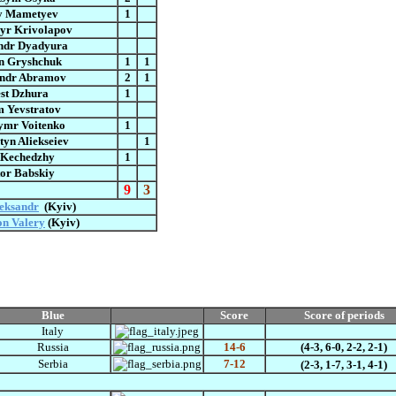
y Mametyev
1
yr Krivolapov
ndr Dyadyura
 Gryshchuk
1
1
andr Abramov
2
1
st Dzhura
1
 Yevstratov
ymr Voitenko
1
tyn Aliekseiev
1
 Kechedzhy
1
or Babskiy
9
3
eksandr
(Kyiv)
on Valery
(Kyiv)
Blue
Score
Score
of periods
Italy
Russia
14-6
(4-3, 6-0, 2-2, 2-1)
Serbia
7-12
(2-3, 1-7, 3-1,
4-1)