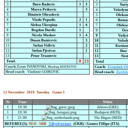
3
Duro Radovic
1
3
3
Yuri
4
Marco Petkovic
3
4
Volodym
5
Dimitrie Obradovic
5
Oleksa
6
Vlado Popadic
2
1
6
Roman
7
Aleksa Ukropina
1
4
7
Oleks
8
Bogdan Durdic
1
8
Ore
9
Nicola Moskov
1
4
9
Vadym
10
Dusan Banicevic
3
10
Volod
11
Stefan Vidivic
2
11
Kostian
12
Stefan Pjesivac
1
12
Ihor
13
Petar Tesanovic
13
Nest
8
23
Total.
Total
Coach
:
Zoran IVANOVSKI,
Coach:
Evtushok Ol
Miodrag MATKOVIC
Head coach
:
Vladimir GOJKOVIC
Head coach:
Zavizi
12
November
2019
Tuesda
y
Game 1
№
Time
White
1
19:30
Athens (GRE)
1
19:30
Budapest (HUN)
1
21:00
The Hague (NED)
REFEREE(S):
NED - SRB
V.Byelyevtsov
(UKR) \ Gomez Fillipo (ITA)