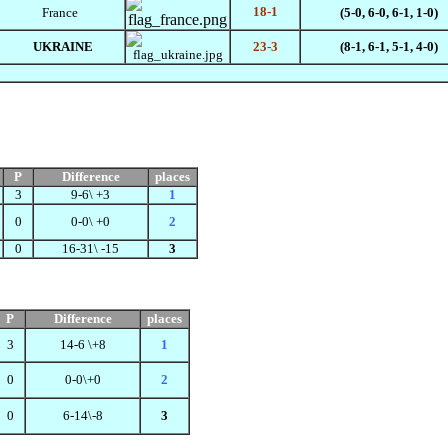
18-1
France
(5-0, 6-0, 6-1, 1-0)
UKRAINE
23-3
(8-1, 6-1, 5-1, 4-0)
P
Difference
places
3
9-6\ +3
1
0
0-0\ +0
2
0
16-31\ -15
3
P
Difference
places
3
14-6 \+8
1
0
0-0\+0
2
0
6-14\-8
3