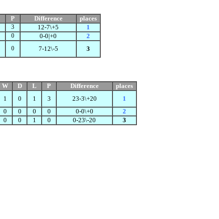
L
P
Difference
places
3
12-7\+5
1
0
0-0|+0
2
0
7-12\-5
3
W
D
L
P
Difference
places
1
0
1
3
23-3\+20
1
0
0
0
0
0-0\+0
2
0
0
1
0
0-23\-20
3