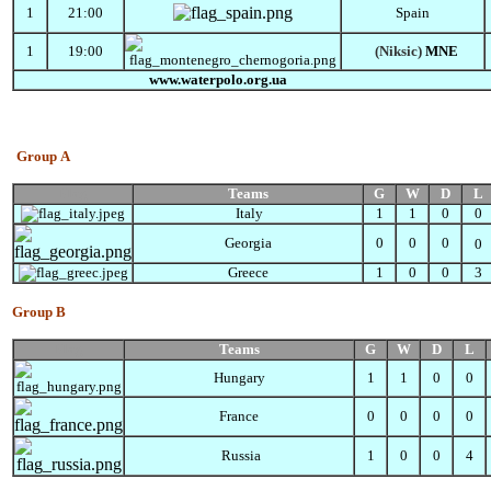
1
21:00
Spain
1
19:00
(Niksic)
MNE
www.waterpolo.org.ua
Group А
Flag
Teams
G
W
D
L
Italy
1
1
0
0
Georgia
0
0
0
0
Greece
1
0
0
3
Group B
Flag
Teams
G
W
D
L
Hungary
1
1
0
0
France
0
0
0
0
Russia
1
0
0
4