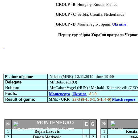
GROUP - B
Hungary, Russia
,
France
GROUP - C
Serbia, Croatia, Netherlands
GROUP - D
Montenegro ,
Spain,
Ukraine
Першу гру збірна України програла Черно
Pl. time of game
Niksic
(MNE)
12.11.2019
time
19:00
Delegate
Mr Bebic (CRO)
Referee
Mr Gabor Vogel (HUN) / Mr Irakli Kikanishvili (GEO
Fouls:
Montenegro
-
Ukraine
8 \ 9
Result of game:
MNE - UKR
2
3-3 (8-1, 6-1, 5-1, 4-0)
Match report
MONTENEGRO
E
G
№
№
1
Dejan Lazovic
1
Kostian
2
Dusan Matkovic
2
2
2
Mak