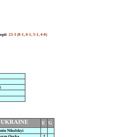
горії
23-3 (8-1, 6-1, 5-1, 4-0)
)
UKRAINE
E
G
tin Nikolskyi
sym Osyka
2