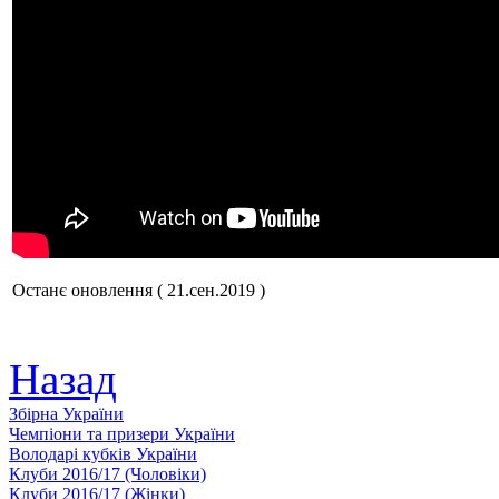
Останє оновлення ( 21.сен.2019 )
Назад
Збiрна України
Чемпіони та призери України
Володарі кубків України
Клуби 2016/17 (Чоловiки)
Клуби 2016/17 (Жiнки)