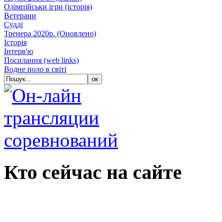
Олімпійськи ігри (історія)
Ветерани
Судді
Тренера 2020р. (Оновлено)
Історія
Iнтерв'ю
Посилання (web links)
Водне поло в світі
Кто сейчас на сайте