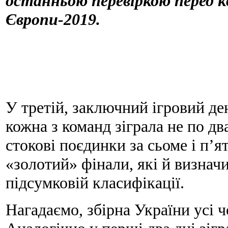
останньою перевіркою перед 
Європи-2019.
У третій, заключний ігровий ден
кожна з команд зіграла не по дв
стокові поєдинки за сьоме і п’я
«золотий» фінали, які й визнач
підсумковій класифікації.
Нагадаємо, збірна України усі ч