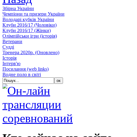
Збiрна України
Чемпіони та призери України
Володарі кубків України
Клуби 2016/17 (Чоловiки)
Клуби 2016/17 (Жiнки)
Олімпійськи ігри (історія)
Ветерани
Судді
Тренера 2020р. (Оновлено)
Історія
Iнтерв'ю
Посилання (web links)
Водне поло в світі