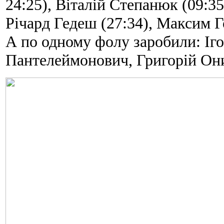
24:25), Віталій Степанюк (09:35
Річард Гедеш (27:34), Максим Го
А по одному фолу заробили: Іг
Пантелеймонович, Григорій Он