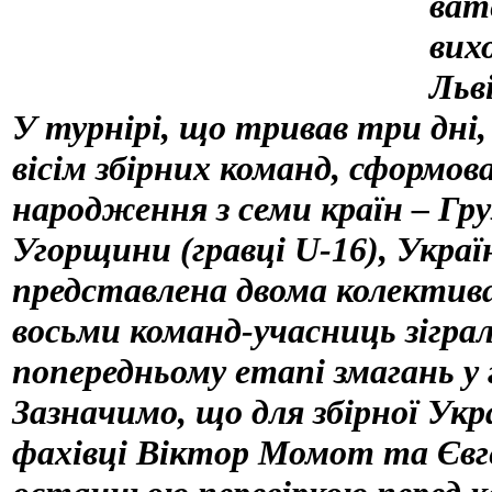
ват
вих
Льв
У турнірі, що тривав три дні, 
вісім збірних команд, сформов
народження з семи країн – Гру
Угорщини (гравці U-16), Укра
представлена двома колектив
восьми команд-учасниць зіграл
попередньому етапі змагань у 
Зазначимо, що для збірної Укр
фахівці Віктор Момот та Євг