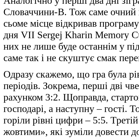
Аналогічно у перші два дні зігр
Словаччини-В. Тож саме очний 
сьоме місце відкривав програму
дня VII Sergej Kharin Memory C
них не лише буде останнім у пі
саме так і не скуштує смак пере
Одразу скажемо, що гра була р
періодів. Зокрема, перші дві ч
рахунком 3:2. Щоправда, старт
господарі, а наступну – гості. 
горіли рівні цифри – 5:5. Треті
жовтими», які зуміли довести до