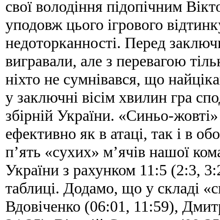
свої володіння підопічним Вік
уподовж цього ігрового відтинк
недоторканності. Перед заключ
вигравали, але з перевагою тіль
ніхто не сумнівався, що найцікав
у заключні вісім хвилин гра спо
збірній України. «Синьо-жовті»
ефективно як в атаці, так і в о
п’ять «сухих» м’ячів нашої ком
України з рахунком 11:5 (2:3, 3:2
таблиці. Додамо, що у складі «
Вдовіченко (06:01, 11:59), Дми