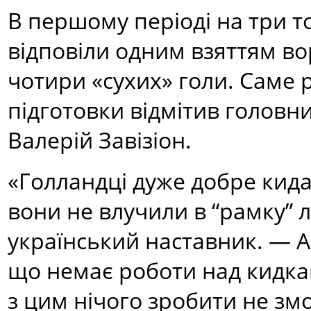
В першому періоді на три то
відповіли одним взяттям вор
чотири «сухих» голи. Саме р
підготовки відмітив головн
Валерій Завізіон.
«Голландці дуже добре кида
вони не влучили в “рамку” л
український наставник. — А
що немає роботи над кидками
з цим нічого зробити не зм