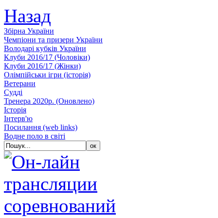
Назад
Збiрна України
Чемпіони та призери України
Володарі кубків України
Клуби 2016/17 (Чоловiки)
Клуби 2016/17 (Жiнки)
Олімпійськи ігри (історія)
Ветерани
Судді
Тренера 2020р. (Оновлено)
Історія
Iнтерв'ю
Посилання (web links)
Водне поло в світі