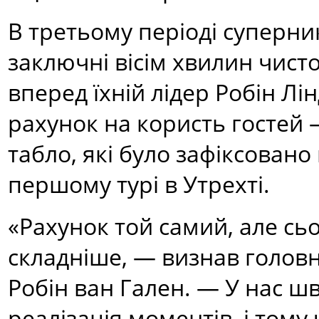
В третьому періоді суперни
заключні вісім хвилин чисто
вперед їхній лідер Робін Лі
рахунок на користь гостей 
табло, які було зафіксован
першому турі в Утрехті.
«Рахунок той самий, але сь
складніше, — визнав головн
Робін ван Гален. — У нас 
реалізація моментів, і тому 