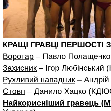
КРАЩІ ГРАВЦІ ПЕРШОСТІ 
Воротар
– Павло Полащенко
Захисник
– Ігор Любінський 
Рухливий нападник
– Андрій
Стовп
– Данило Хацко (КДЮС
Найкорисніший гравець (
M