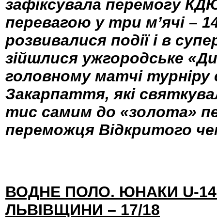
зафіксувала перемогу КДЮ
перевагою у три м’ячі – 1
розвивалися події і в суп
зійшлися ужгородське «Ди
головному матчі турніру 
Закарпаття, які святкувал
тис самим до «золота» п
переможця Відкритого че
ВОДНЕ ПОЛО. ЮНАКИ U-14
ЛЬВІВЩИНИ – 17/18