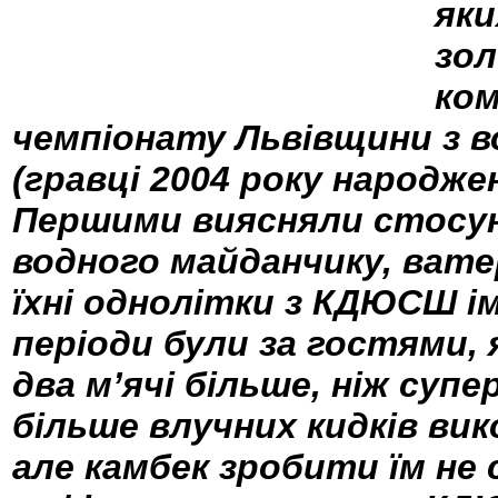
яки
зол
ком
чемпіонату Львівщини з в
(гравці 2004 року народжен
Першими виясняли стосунк
водного майданчику, ват
їхні однолітки з КДЮСШ і
періоди були за гостями, 
два м’ячі більше, ніж супе
більше влучних кидків ви
але камбек зробити їм не 