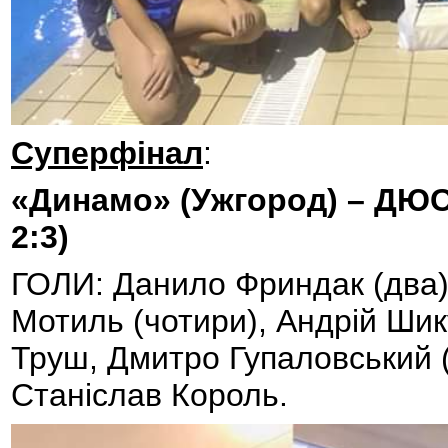
Суперфінал
:
«Динамо» (Ужгород) – ДЮСШ-3
2:3)
ГОЛИ: Данило Фриндак (два),
Мотиль (чотири), Андрій Ши
Труш, Дмитро Гупаловський 
Станіслав Король.