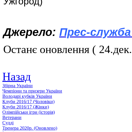
Ужгород)
Джерело:
Прес-служба
Останє оновлення ( 24.дек.
Назад
Збiрна України
Чемпіони та призери України
Володарі кубків України
Клуби 2016/17 (Чоловiки)
Клуби 2016/17 (Жiнки)
Олімпійськи ігри (історія)
Ветерани
Судді
Тренера 2020р. (Оновлено)