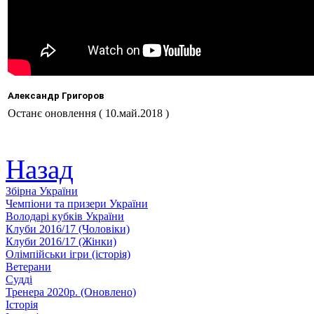
Александр Григоров
Останє оновлення ( 10.май.2018 )
Назад
Збiрна України
Чемпіони та призери України
Володарі кубків України
Клуби 2016/17 (Чоловiки)
Клуби 2016/17 (Жiнки)
Олімпійськи ігри (історія)
Ветерани
Судді
Тренера 2020р. (Оновлено)
Історія