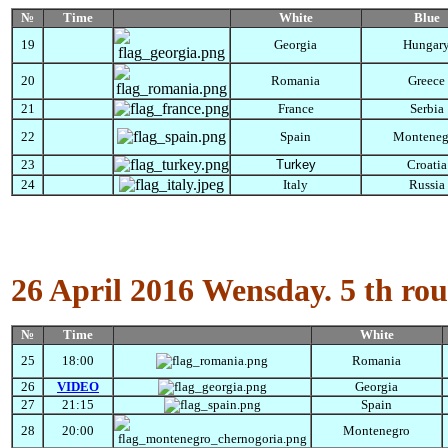
№
Time
White
Blue
19
Georgia
Hungar
20
Romania
Greece
21
France
Serbia
22
Spain
Monteneg
23
Turkey
Croatia
24
Italy
Russia
26 April 2016
Wensday.
5 th ro
№
Time
White
25
18:00
Romania
26
VIDEO
Georgia
27
21:15
Spain
28
20:00
Montenegro