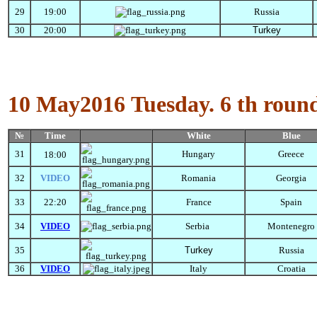
29
19:00
Russia
30
20:00
Turkey
10 May2016
Tuesday
.
6 th roun
№
Time
White
Blue
31
Hungary
Greece
18:00
32
VIDEO
Romania
Georgia
33
22:20
France
Spain
34
VIDEO
Serbia
Montenegro
35
Turkey
Russia
36
VIDEO
Italy
Croatia