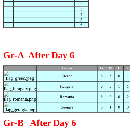
2
3
4
5
6
Gr-A After Day 6
Flag
Teams
G
W
D
L
Greece
6
5
0
1
Hungary
6
5
1
1
Romania
6
2
0
2
Georgia
6
1
0
3
Gr-B
After Day 6