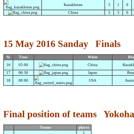
Kazakhstan
5
1
0
China
5
5
0
15 May 2016
Sanday
Finals
№
Time
White
Blu
16
05:00
China
Kazakh
17
06:30
Japan
Braz
18
08:00
USA
Austr
Final position of
teams
Yokoha
Flag
Teams
places
1