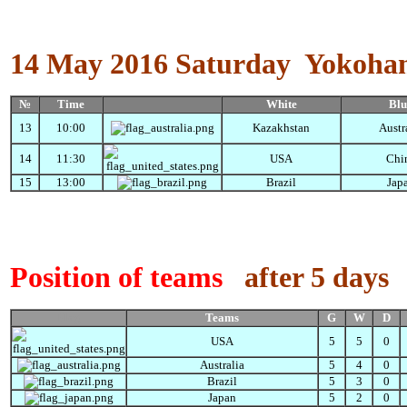
14 May 2016
Saturday
Yokoha
№
Time
White
Blu
13
10:00
Kazakhstan
Austr
14
11:30
USA
Chi
15
13:00
Brazil
Jap
Position of teams
after 5 days
Flag
Teams
G
W
D
USA
5
5
0
Australia
5
4
0
Brazil
5
3
0
Japan
5
2
0