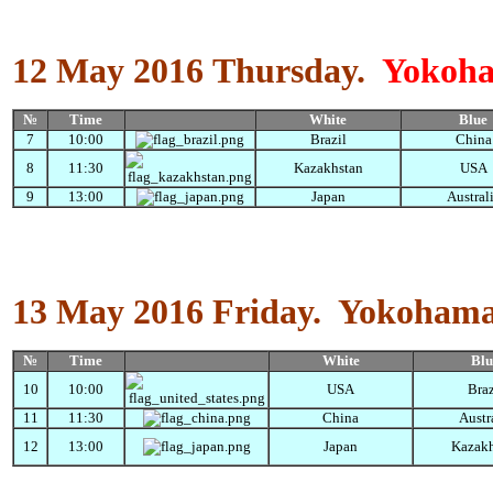
12 May 2016
Thursday
.
Yokoha
№
Time
White
Blue
7
10:00
Brazil
China
8
11:30
Kazakhstan
USA
9
13:00
Japan
Austral
13 May 2016
Friday
.
Yokohama
№
Time
White
Blu
10
10:00
USA
Braz
11
11:30
China
Austr
12
13:00
Japan
Kazakh