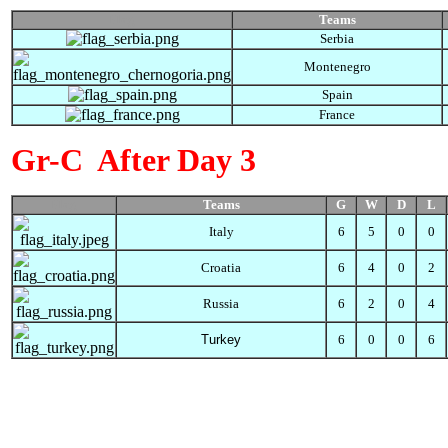
Flag
Teams
Serbia
Montenegro
Spain
France
Gr-C
After Day 3
Flag
Teams
G
W
D
L
Italy
6
5
0
0
Croatia
6
4
0
2
Russia
6
2
0
4
Turkey
6
0
0
6