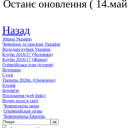
Останє оновлення ( 14.май
Назад
Збiрна України
Чемпіони та призери України
Володарі кубків України
Клуби 2016/17 (Чоловiки)
Клуби 2016/17 (Жiнки)
Олімпійськи ігри (історія)
Ветерани
Судді
Тренера 2020р. (Оновлено)
Історія
Iнтерв'ю
Посилання (web links)
Водне поло в світі
Чемпионаты мира
Олимпийские игры
Чемпионаты Европы