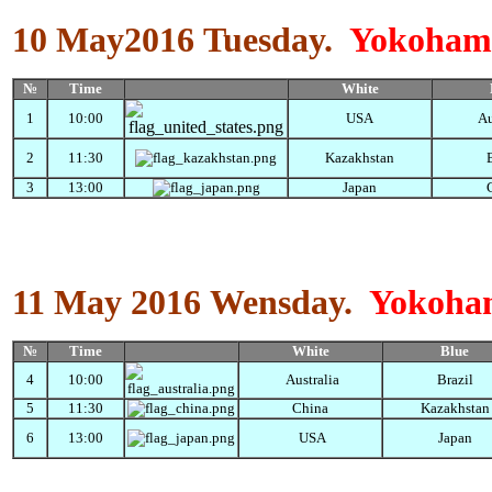
10 May2016
Tuesday
.
Yokoham
№
Time
White
1
10:00
USA
Au
2
11:30
Kazakhstan
B
3
13:00
Japan
11 May 2016
Wensday
.
Yokoha
№
Time
White
Blue
4
10:00
Australia
Brazil
5
11:30
China
Kazakhstan
6
13:00
USA
Japan