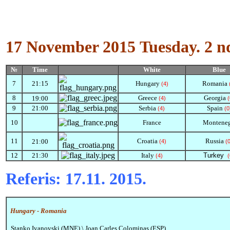
17 November 2015
Tuesday.
2 n
№
Time
White
Blue
7
21:15
Hungary
Romania
(4)
8
Greece
Georgia
19:00
(4)
(
9
21:00
Serbia
Spain
(4)
(0
10
France
Montene
11
Croatia
Russia
21:00
(4)
(
12
21:30
Italy
Turkey
(4)
(
Referis:
17.11. 2015.
Hungary -
Romania
Stanko Ivanovski (MNE) \ Joan Carles Colominas (ESP)