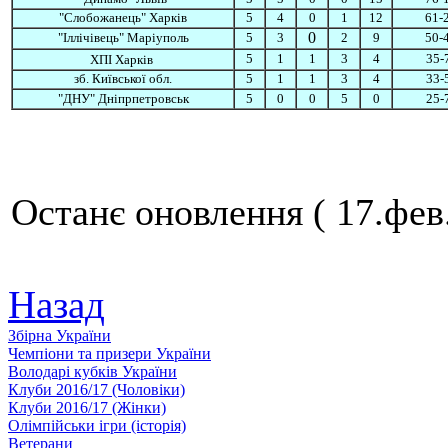
"Слобожанець" Харків
5
4
0
1
12
61-
0
"Іллічівець" Маріуполь
5
3
2
9
50-
5
1
1
3
4
35-
ХПІ Харків
зб. Київської обл.
5
1
1
3
4
33-
"ДНУ" Дніпрпетровськ
5
0
0
5
0
25-
Останє оновлення ( 17.фев
Назад
Збiрна України
Чемпіони та призери України
Володарі кубків України
Клуби 2016/17 (Чоловiки)
Клуби 2016/17 (Жiнки)
Олімпійськи ігри (історія)
Ветерани