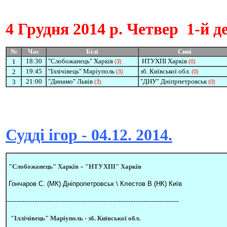
4 Грудня
2014 р. Четвер
1-й д
№
Час
Білі
Сині
18:30
"Слобожанець" Харків
НТУХПІ Харків
1
(3)
(0)
19:45
"Іллічівець" Маріуполь
зб. Київської обл.
2
(3)
(0)
21:00
"Динамо" Львів
"ДНУ" Дніпрпетровськ
3
(3)
(0)
Судді ігор - 04.12. 2014.
-
"Слобожанець" Харків
"НТУХПІ" Харків
Гончаров С. (МК) Дніпропетровськ \ Клестов В (НК) Київ
--------------------------------------------------------------------
"Іллічівець" Маріуполь -
зб. Київської обл.