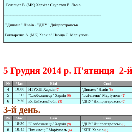
Белевцов В. (МК) Харків \ Скуратов В. Львів
------------------------------------------------------------------
"Динамо" Львів
-
"ДНУ" Дніпрпетровськ
Гончаренко А. (МК) Харків \ Наріца Є. Маріуполь
5 Грудня
2014 р. П'ятниця
2-й
№
Час
Білі
Сині
10:00
4
НТУХПІ Харків
"Динамо" Львів
(0)
(6)
11:15
5
"Слобожанець" Харків
"Іллічівець" Маріуполь
(6)
(3)
12:30
6
зб. Київської обл.
"ДНУ" Дніпрпетровськ
(3)
(0)
3-й день.
№
Час
Білі
Сині
18:30
7
"Слобожанець" Харків
"ДНУ" Дніпрпетровськ
(9)
(0)
19:45
8
"Іллічівець" Маріуполь
"ХПІ" Харків
(6)
(0)