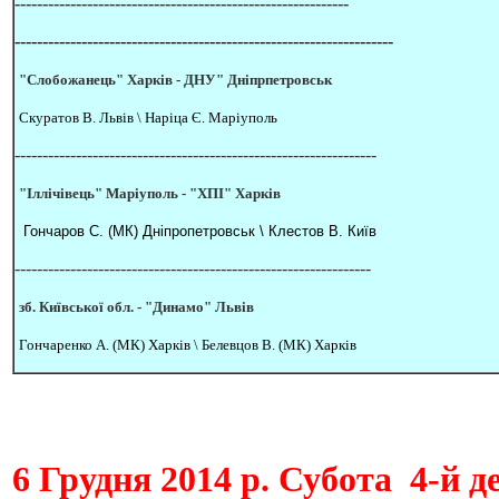
------------------------------------------------------------
--------------------------------------------------------------------
"Слобожанець" Харків -
ДНУ" Дніпрпетровськ
Скуратов В. Львів \
Наріца Є. Маріуполь
-----------------------------------------------------------------
"Іллічівець" Маріуполь -
"ХПІ" Харків
Гончаров С. (МК) Дніпропетровськ \
Клестов В. Київ
----------------------------------------------------------------
зб. Київської обл. -
"Динамо" Львів
Гончаренко А. (МК) Харків \
Белевцов В. (МК) Харків
6 Грудня
2014 р. Субота
4-й д