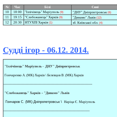
№
Час
Білі
Сині
1
0
18:00
"Іллічівець" Маріуполь
"ДНУ" Дніпрпетровськ
(9)
(6)
11
19:15
"Слобожанець" Харків
"Динамо" Львів
(9)
(12)
12
20:30
НТУХПІ Харків
зб. Київської обл.
(1)
(4)
Судді ігор - 06.12. 2014.
"Іллічівець" Маріуполь -
ДНУ" Дніпрпетровськ
Гончаренко А. (МК) Харків \
Белевцов В. (МК) Харків
--------------------------------------------------------------------
-
"Слобожанець" Харків
"Динамо" Львів
Гончаров С. (МК) Дніпропетровськ \
Наріца Є. Маріуполь
------------------------------------------------------------------