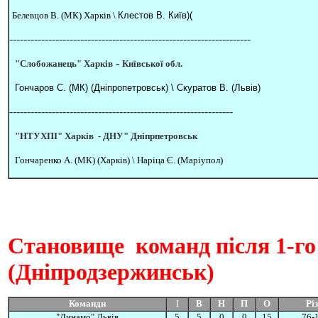
Белевцов В. (МК) Харків \
Клестов В. Київ)(
--------------------------------------------------------------------
-
"Слобожанець" Харків
Київської обл.
Гончаров С. (МК) (Дніпропетровськ) \ Скуратов В. (Львів)
---------------------------------------------------------------
"НТУХПІ" Харків -
ДНУ" Дніпрпетровськ
Гончаренко А. (МК) (Харків) \
Наріца Є. (Маріупол)
Становище
команд після 1-го 
(Дніпродзержинськ)
Команди
І
В
Н
П
О
Рі
"Динамо" Львів
5
5
0
0
15
76-