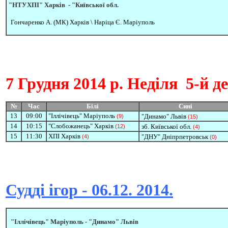
"НТУХПІ" Харків -
"
Київської обл.
Гончаренко А. (МК) Харків \
Наріца Є. Маріуполь
7 Грудня
2014 р. Неділя
5-й д
№
Час
Білі
Сині
1
3
09:00
"Іллічівець" Маріуполь
"Динамо" Львів
(9)
(15)
14
10:15
"Слобожанець" Харків
зб. Київської обл.
(12)
(4)
15
11:30
ХПІ Харків
"ДНУ" Дніпрпетровськ
(4)
(0)
Судді ігор - 06.12. 2014.
"Іллічівець" Маріуполь -
"Динамо" Львів