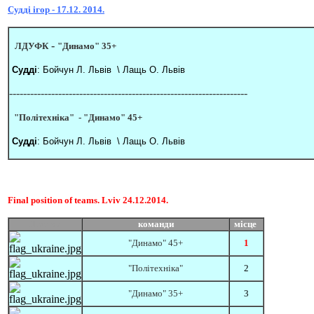
Судді ігор - 17.12. 2014.
-
ЛДУ
ФК
"Динамо" 35+
Судді
: Бойчун Л. Львів \ Лащь О. Львів
--------------------------------------------------------------------
"Політехніка"
-
"Динамо" 45+
Судді
: Бойчун Л. Львів \ Лащь О. Львів
Final position of teams. Lviv 24.12.2014.
Прапор
команди
місце
"Динамо" 45+
1
"Політехніка"
2
"Динамо" 35+
3