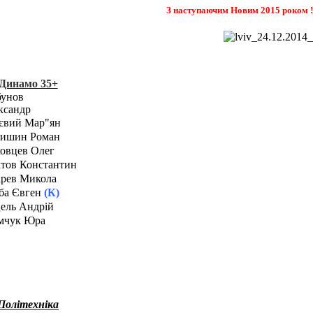
З наступаючим Новим 2015 роком !!!
Динамо 35+
бунов
ксандр
євий Мар"ян
ишин Роман
овцев Олег
атов Константин
арев Микола
ба Євген
(К)
ель Андрій
мчук Юра
Політехніка