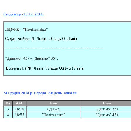
Судді ігор - 17.12. 2014.
-
ЛДУ
ФК
"Політехніка"
Судді: Бойчун Л. Львів \ Лащь О. Львів
--------------------------------------------------------------------
"Динамо" 45+
-
"Динамо" 35+
.
Бойчун Л. (РК) Львів \ Лащь О.(1-Кт) Львів
24
Грудня
2014 р. Середа
2-й день. Фінали.
№
ЧАС
Білі
Сині
3
18:10
ЛДУ
ФК
"Динамо" 35+
4
18:
5
5
"Політехніка"
"Динамо" 45+