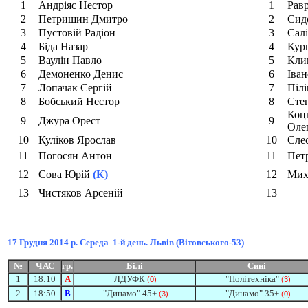
1
Андріяс Нестор
1
Рав
2
Петришин Дмитро
2
Сид
3
Пустовій Радіон
3
Сал
4
Біда Назар
4
Кург
5
Ваулін Павло
5
Кли
6
Демоненко Денис
6
Іван
7
Лопачак Сергій
7
Піл
8
Бобський Нестор
8
Сте
Коц
9
Джура Орест
9
Оле
10
Куліков Ярослав
10
Сле
11
Погосян Антон
11
Пет
12
Сова Юрій
(К)
12
Мих
13
Чистяков Арсеній
13
17 Грудня
2014 р. Середа
1-й день. Львів (Вітовського-53)
№
ЧАС
гр.
Білі
Сині
1
18:10
А
ЛДУ
ФК
"Політехніка"
(0)
(3)
2
18:
5
0
В
"Динамо" 45+
"Динамо" 35+
(3)
(0)