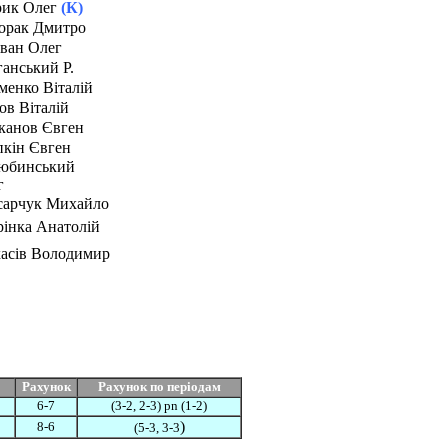
рик Олег
(К)
орак Дмитро
іван Олег
анський Р.
менко Віталій
ов Віталій
іканов Євген
пкін Євген
юбинський
г
сарчук Михайло
рінка Анатолій
асів Володимир
Рахунок
Рахунок по періодам
6-7
(3-2, 2-3) pn (1-2)
)
8-6
(5-3, 3-3