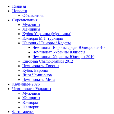
Главная
Новости
Объявления
Соревнования
Мужчины
Женщины
Кубок Украины (Мужчины)
Юниоры М.Т. турниры
Юноши / Юниоры / Кадеты
Чемпионат Европы среди Юниоров 2010
Чемпионат Украины Юниоры
Чемпионат Украины Юниоры 2010
European Championships 2012
Чемпионаты Европы
Кубок Европы
Лига Чемпионов
Чемпионаты Мира
Календарь 2026
Чемпионаты Украины
Мужчины
Женщины
Юниоры
Юниорки
Фотогалерея