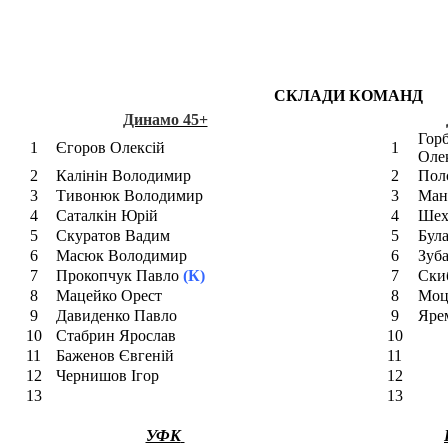
СКЛАДИ КОМАНД
Динамо 45+
Гор
1
Єгоров Олексій
1
Оле
2
Калінін Володимир
2
Пол
3
Тивонюк Володимир
3
Ман
4
Саталкін Юрій
4
Шех
5
Скуратов Вадим
5
Бул
6
Масюк Володимир
6
Зуб
7
Прокопчук Павло
(К)
7
Ски
8
Мацейко Орест
8
Моц
9
Давиденко Павло
9
Яре
10
Стабрин Ярослав
10
11
Баженов Євгеній
11
12
Чернишов Ігор
12
13
13
УФК