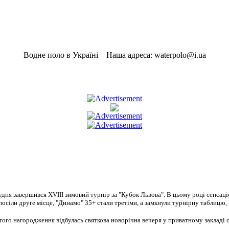
Водне поло в Україні Наша адреса: waterpolo@i.ua
удня завершився XVIII зимовий турнір за "Кубок Львова"
. В цьому році сенсац
посіли друге місце, "Динамо" 35+ стали третіми, а замкнули турнірну таблицю
того нагородження відбулась святкова новорічна вечеря у приватному закладі о