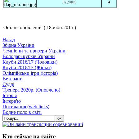
ЛДУ
ФК
4
Останє оновлення ( 18.июн.2015 )
Назад
Збiрна України
Чемпіони та призери України
Володарі кубків України
Клуби 2016/17 (Чоловiки)
Клуби 2016/17 (Жiнки)
Олімпійськи ігри (історія)
Ветерани
Судді
Тренера 2020р. (Оновлено)
Історія
Iнтерв'ю
Посилання (web links)
Водне поло в світі
Кто сейчас на сайте