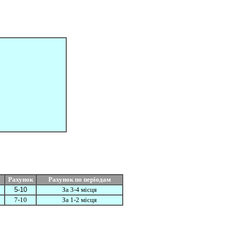
Рахунок
Рахунок по періодам
5-10
За 3-4 місця
7-10
За 1-2 місця