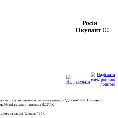
Рос
і
я
Окупант !!!
ією не стала, переконлива перемога команди "Динамо" 45+. Студенти з
, майбутні ветерани, команда ЛДУФК.
дного з гравців "Динамо" 35+.