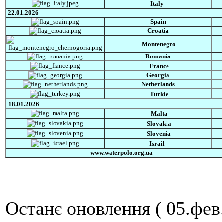
Italy
22.01.2026
Spain
Croatia
Montenegro
Romania
France
Georgia
Netherlands
Turkie
18.01.2026
Malta
Slovakia
Slovenia
Israil
www.waterpolo.org.ua
Останє оновлення ( 05.фев