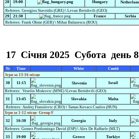
28
19:00
Hungary
Netherlan
Referees:
Georgios Stavridis (GRE)
\
Levan Berishvili (GEO)
29
21:30
France
Serbia
Referees:
Frank Ohme (GER)
\
Mihai Balanescu
(ROU)
17
Cічня
2025 Субота
день 8
№
Time
White
Синій
Ігри за 13-16 місця
30
11:15
Israil
Slovenia
Referees:
Veselin Miskovic (MNE)
\
Levan Berishvili (GEO)
31
13:45
Slovakia
Malta
Referees:
Andrej Franulovic
(CRO)
\
Tamas Kovacs Csatlos
(HUN)
Ігри за 1-12 місце
Group F
32
16:30
Georgia
Italy
Referees:
Gomez
Pordomingo
David
(ESP)
\
Alex De Raffaele (MLT)
33
19:00
Greece
Turkiye