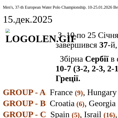
Men's, 37-th European Water Polo Championship. 10-25.01.2026 B
15.дек.2025
З 10 по 25 Січня
завершився
37
-й
Збірна
Сербії
в 
10-7 (3-2, 2-3, 2-1
Греції.
GROUP - A
France
, Hungar
(9)
GROUP - B
Croatia
, Georgia
(6)
GROUP - C
Spain
, Israil
(5)
(16)