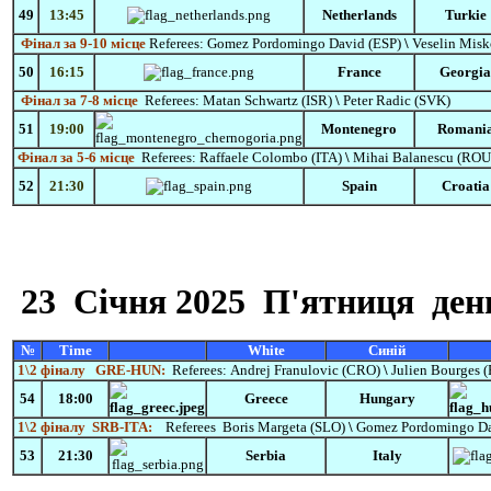
49
13:45
Netherlands
Turkie
Фінал за 9-10 місце
Referees:
Gomez
Pordomingo
David
(ESP)
\
Veselin Mis
50
16:15
France
Georgia
Фінал за 7-8 місце
Referees:
Matan Schwartz (ISR)
\
Peter Radic (SVK)
51
19:00
Montenegro
Romani
Фінал за 5-6 місце
Referees:
Raffaele Colombo (ITA)
\
Mihai Balanescu
(ROU
52
21:30
Spain
Croatia
23 Січня
2025 П'ятниця
день
№
Time
White
Синій
1\2 фіналу
GRE-HUN:
Referees:
Andrej Franulovic
(CRO)
\
Julien Bourges 
54
18:00
Greece
Hungary
1\2 фіналу
SRB-ITA:
Referees
Boris Margeta (SLO)
\
Gomez
Pordomingo
D
53
21:30
Serbia
Italy