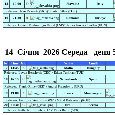
15
19:00
D
Slovakia
Italy
Referees:
Ivan Rakovic (SRB)
\
Eurico Silva (POR)
16
21:30
D
Romania
Turkiye
Referees:
Gomez
Pordomingo
David
(ESP)
\
Tamas Kovacs Csatlos
(HUN)
14
Січня
2026 Середа
деня 
№
Time
GR
White
Синій
17
13:45
А
Malta
Hungary
Referees:
Levan Berishvili (GEO) \
Erkan Turkkan (TUR)
18
16:15
C
Netherlands
Spain
Referees:
Frank Ohme (GER)
\
Andrej Franulovic
(CRO)
19
19:00
A
France
Montenegro
Referees:
Georgios Stavridis (GRE)
\
Mihai Balanescu
(ROU)
20
21:30
С
Israil
Serbia
Referees:
Raffaele Colombo (ITA)
\
Peter Radic (SVK)