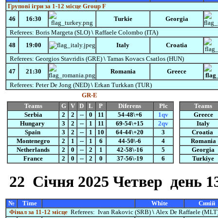
Групові ігри за 1-12 місце Group F
46
16:30
Turkie
Georgia
Referees:
Boris Margeta (SLO)
\
Raffaele Colombo (ITA)
48
19:00
Italy
Croatia
Referees:
Georgios Stavridis (GRE)
\
Tamas Kovacs Csatlos
(HUN)
47
21:30
Romania
Greece
Referees:
Peter De Jong (NED)
\
Erkan Turkkan (TUR)
GR-E
Teams
G
V
D
L
P
Diferens
Plc
Teams
Serbia
2
2
--
0
11
54-48\+6
1qv
Greece
Hungary
3
2
--
1
11
69-54\+15
2qv
Italy
Spain
3
2
--
1
10
64-44\+20
3
Croatia
Montenegro
2
1
--
1
6
44-50\-6
4
Romania
Netherlands
2
0
--
2
1
42-58\-16
5
Georgia
France
2
0
--
2
0
37-56\-19
6
Turkiye
22 Січня
2025 Четвер
день 1
№
Time
White
Синій
Фінал за 11-12 місце
Referees:
Ivan Rakovic (SRB)
\
Alex De Raffaele (MLT