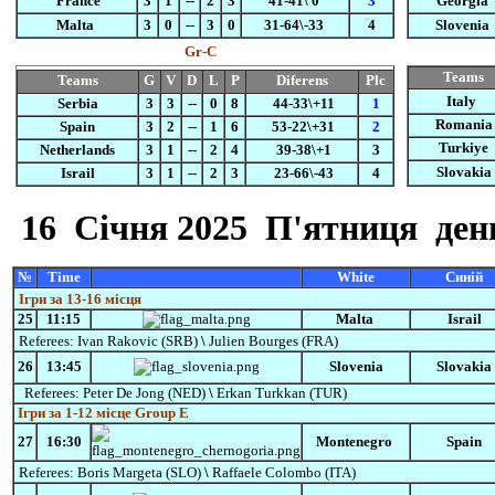
France
3
1
--
2
3
41-41\ 0
3
Georgia
Malta
3
0
--
3
0
31-64\-33
4
Slovenia
Gr-C
Teams
Teams
G
V
D
L
P
Diferens
Plc
Italy
Serbia
3
3
--
0
8
44-33\+11
1
Romania
Spain
3
2
--
1
6
53-22\+31
2
Turkiye
Netherlands
3
1
--
2
4
39-38\+1
3
Slovakia
Israil
3
1
--
2
3
23-66\-43
4
16
Cічня
2025 П'ятниця
день
№
Time
White
Синій
Ігри за 13-16 місця
25
11:15
Malta
Israil
Referees:
Ivan Rakovic (SRB)
\
Julien Bourges (FRA)
26
13:45
Slovenia
Slovakia
Referees:
Peter De Jong (NED)
\
Erkan Turkkan (TUR)
Ігри за 1-12 місце Group
E
27
16:30
Montenegro
Spain
Referees:
Boris Margeta (SLO)
\
Raffaele Colombo (ITA)