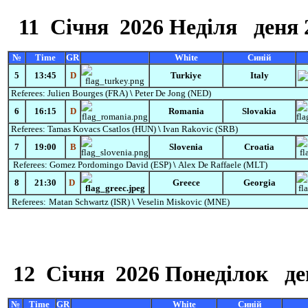
11
Січня
2026 Неділя
деня 
№
Time
GR
White
Синій
5
13:45
D
Turkiye
Italy
Referees:
Julien Bourges (FRA)
\
Peter De Jong (NED)
6
16:15
D
Romania
Slovakia
Referees:
Tamas Kovacs Csatlos
(HUN)
\
Ivan Rakovic (SRB)
7
19:00
B
Slovenia
Croatia
Referees:
Gomez
Pordomingo
David
(ESP)
\
Alex De Raffaele (MLT)
8
21:30
D
Greece
Georgia
Referees:
Matan Schwartz (ISR)
\
Veselin Miskovic (MNE)
12
Січня
2026 Понеділок
ден
№
Time
GR
White
Синій