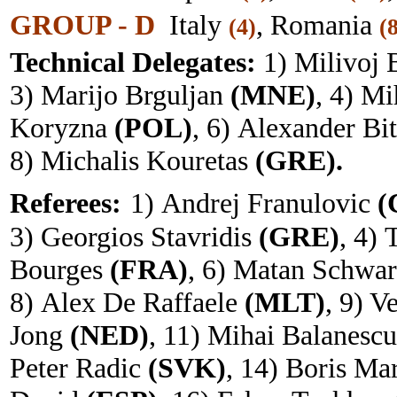
GROUP - D
Italy
, Romania
(4)
(
T
echnical Delegates
:
1) Milivoj
3) Marijo Brguljan
(MNE)
, 4) Mi
Koryzna
(POL)
, 6) Alexander Bi
8) Michalis Kouretas
(GRE).
Referees
:
1)
Andrej Franulovic
(
3) Georgios Stavridis
(GRE)
, 4)
Bourges
(FRA)
, 6) Matan Schwa
8) Alex De Raffaele
(MLT)
, 9) V
Jong
(NED)
, 11)
Mihai Balanescu
Peter Radic
(SVK)
, 14) Boris Ma