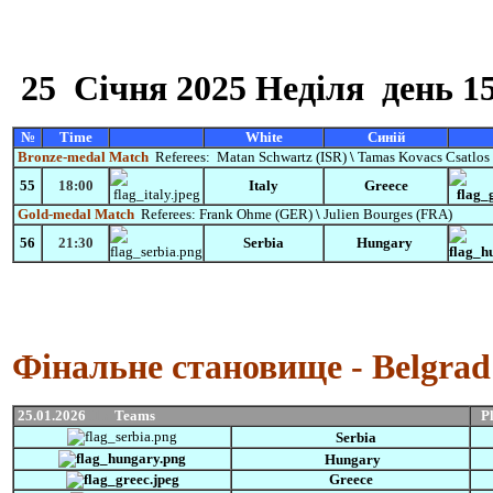
25 Січня
2025 Неділя
день 1
№
Time
White
Синій
Bronze-medal Match
Referees:
Matan Schwartz (ISR)
\
Tamas Kovacs Csatlos
55
18:00
Italy
Greece
Gold-medal Match
Referees:
Frank Ohme (GER)
\
Julien Bourges (FRA)
56
21:30
Serbia
Hungary
Фінальне становище - Belgra
25.01.2026
Пр
Teams
P
Serbia
Hungary
Greece