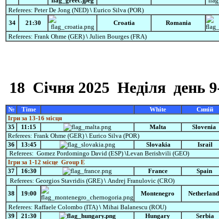
Referees:
Peter De Jong (NED)
\
Eurico Silva (POR)
34
21:30
Croatia
Romania
Referees:
Frank Ohme (GER)
\
Julien Bourges (FRA)
18
Cічня
2025 Неділя
день 9
№
Time
White
Синій
Ігри за 13-16 місця
35
11:15
Malta
Slovenia
Referees:
Frank Ohme (GER)
\
Eurico Silva (POR)
36
13:45
Slovakia
Israil
Referees:
Gomez
Pordomingo
David
(ESP)
\
Levan Berishvili (GEO)
Ігри за 1-12 місце
Group E
37
16:30
France
Spain
Referees:
Georgios Stavridis (GRE)
\
Andrej Franulovic
(CRO)
38
19:00
Montenegro
Netherland
Referees:
Raffaele Colombo (ITA)
\
Mihai Balanescu
(ROU)
39
21:30
Hungary
Serbia