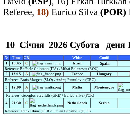
David
(ESP)
, 16) Erkan Turkkan
Referee,
18)
Eurico Silva
(POR)
10
Січня
2026 Субота
деня 
№
Time
GR
White
Синій
1
13:45
C
Israil
Spain
Referees:
Raffaele Colombo (ITA)
\
Mihai Balanescu
(ROU)
2
16:15
A
France
Hungary
Referees:
Boris Margeta (SLO)
\
Andrej Franulovic
(CRO)
3
19:00
А
Malta
Montenegro
Referees:
Georgios Stavridis (GRE)
\
Eurico Silva (POR)
4
21:30
С
Netherlands
Serbia
Referees:
Frank Ohme (GER)
\
Levan Berishvili (GEO)