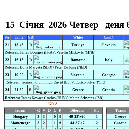
15
Січня
2026 Четвер
деня 
№
Time
GR
White
Синій
21
13:45
D
Turkiye
Slovakia
Referees:
Julien Bourges (FRA)
\
Veselin Miskovic (MNE)
22
16:15
D
Romania
Italy
Referees:
Boris Margeta (SLO)
\
Peter De Jong (NED)
23
19:00
B
Slovenia
Georgia
Referees:
Gomez
Pordomingo
David
(ESP)
\
Eurico Silva (POR)
24
21:30
B
Greece
Croatia
Referees:
Tamas Kovacs Csatlos
(HUN)
\
Matan Schwartz (ISR)
GR-А
Teams
G
V
D
L
P
Diferens
Plc
Teams
Hungary
3
3
--
0
9
49-23\+26
1
Greece
Montenegro
3
2
--
1
6
44-37\+7
2
Croatia