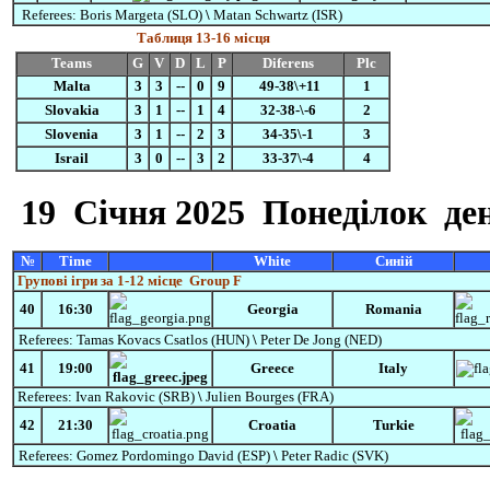
Referees:
Boris Margeta (SLO)
\
Matan Schwartz (ISR)
Таблиця 13-16 місця
Teams
G
V
D
L
P
Diferens
Plc
Malta
3
3
--
0
9
49-38\+11
1
Slovakia
3
1
--
1
4
32-38-\-6
2
Slovenia
3
1
--
2
3
34-35\-1
3
Israil
3
0
--
3
2
33-37\-4
4
19
Cічня
2025 Понеділок
ден
№
Time
White
Синій
Групові ігри за 1-12 місце Group F
40
16:30
Georgia
Romania
Referees:
Tamas Kovacs Csatlos
(HUN)
\
Peter De Jong (NED)
41
19:00
Greece
Italy
Referees:
Ivan Rakovic (SRB)
\
Julien Bourges (FRA)
42
21:30
Croatia
Turkie
Referees:
Gomez
Pordomingo
David
(ESP)
\
Peter Radic (SVK)