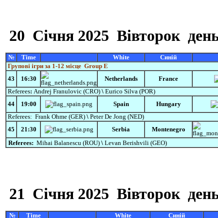
20
Cічня
2025 Вівторок
день
№
Time
White
Синій
Групові ігри за 1-12 місце
Group E
43
16:30
Netherlands
France
Referees
:
Andrej Franulovic
(CRO)
\
Eurico Silva (POR)
44
19:00
Spain
Hungary
Referees:
Frank Ohme (GER)
\
Peter De Jong (NED)
45
21:30
Serbia
Montenegro
Referees:
Mihai Balanescu
(ROU)
\
Levan Berishvili (GEO)
21
Cічня
2025 Вівторок
день
№
Time
White
Синій