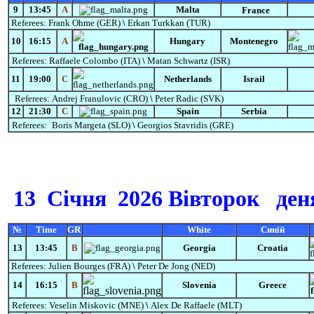
9
13:45
А
Malta
France
Referees:
Frank Ohme (GER)
\
Erkan Turkkan (TUR)
10
16:15
A
Hungary
Montenegro
Referees:
Raffaele Colombo (ITA)
\
Matan Schwartz (ISR)
11
19:00
С
Netherlands
Israil
Referees:
Andrej Franulovic
(CRO)
\
Peter Radic (SVK)
12
21:30
С
Spain
Serbia
Referees:
Boris Margeta (SLO)
\
Georgios Stavridis (GRE)
13
Січня
2026 Вівторок
деня
№
Time
GR
White
Синій
13
13:45
B
Georgia
Croatia
Referees:
Julien Bourges (FRA)
\
Peter De Jong (NED)
14
16:15
B
Slovenia
Greece
Referees:
Veselin Miskovic (MNE)
\
Alex De Raffaele (MLT)