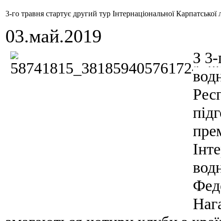
3-го травня стартує другий тур Інтернаціональної Карпатської 
03.май.2019
З 3-
вод
Рес
підг
пре
Інте
вод
Феде
Наг