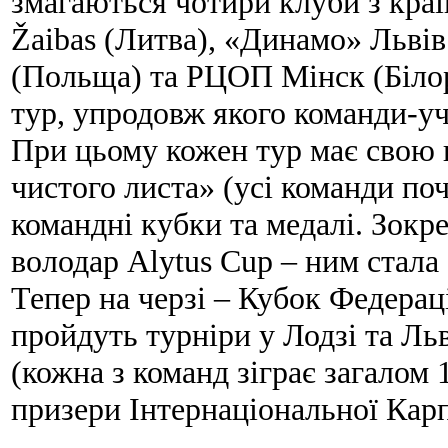
змагаються чотири клуби з краї
Žaibas (Литва), «Динамо» Льві
(Польща) та РЦОП Mінск (Білор
тур, упродовж якого команди-уч
При цьому кожен тур має свою н
чистого листа» (усі команди по
командні кубки та медалі. Зокре
володар Alytus Cup – ним стал
Тепер на черзі – Кубок Федераці
пройдуть турніри у Лодзі та Ль
(кожна з команд зіграє загалом
призери Інтернаціональної Карп