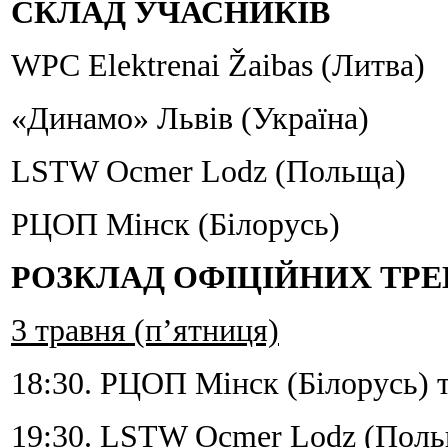
СКЛАД УЧАСНИКІВ
WPC Elektrenai Žaibas (Литва)
«Динамо» Львів (Україна)
LSTW Ocmer Lodz (Польща)
РЦОП Mінск (Білорусь)
РОЗКЛАД ОФІЦІЙНИХ ТР
3 травня (п’ятниця)
18:30. РЦОП Mінск (Білорусь) т
19:30. LSTW Ocmer Lodz (Польщ