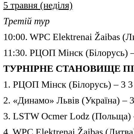
5 травня (неділя)
Третій тур
10:00. WPC Elektrenai Žaibas 
11:30. РЦОП Mінск (Білорусь) 
ТУРНІРНЕ СТАНОВИЩЕ П
1. РЦОП Mінск (Білорусь) – 3 3 
2. «Динамо» Львів (Україна) – 3
3. LSTW Ocmer Lodz (Польща) – 
4. WPC Elektrenai Žaibas (Литва)