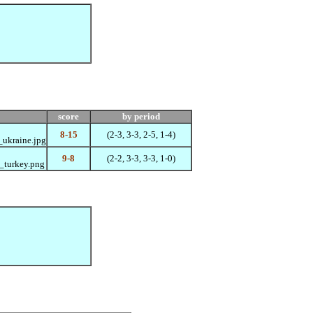
score
by period
8-15
(2-3, 3-3, 2-5, 1-4)
9-8
(2-2, 3-3, 3-3, 1-0)