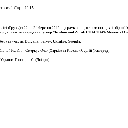
emorial Cup" U 15
білісі (Грузія) з 22 по 24 березня 2019 р. у рамках підготовки юнацької збірної
9 р., триває міжнародний турнір
"Rostom and Zurab CHACHAVA Memorial C
 беруть участь:
Bulgaria,
Turkey
,
Ukraine
,
Georgia
.
бірної України: Смеркус Олег
(Харків)
та Кіселюк Сергій (Ужгород).
 України, Гончаров С. (Дніпро).