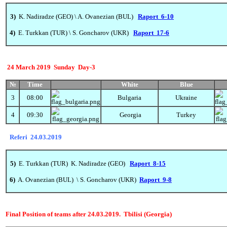
3)
K. Nadiradze (GEO)
\
A. Ovanezian (BUL)
Raport 6-10
4)
E. Turkkan (TUR) \
S. Goncharov (UKR)
Raport 17-6
24 March
2019 Sunday
Day-3
№
Time
White
Blue
3
08:00
Bulgaria
Ukraine
4
09:30
Georgia
Turkey
Referi 24.03.2019
5)
E. Turkkan (TUR)
K. Nadiradze (GEO)
Raport 8-15
6)
A. Ovanezian (BUL) \
S. Goncharov (UKR)
Raport 9-8
Final Position
of teams after 24.03.2019. Tbilisi (Georgia)