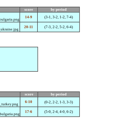
score
by period
14-9
(3-1, 3-2, 1-2, 7-4)
20-11
(7-3, 2-2, 5-2, 6-4)
score
by period
6-10
(0-2, 2-2, 1-3, 3-3)
17-6
(5-0, 2-4, 4-0, 6-2)