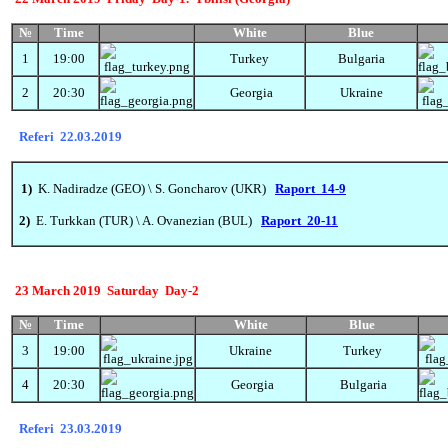
№
Time
White
Blue
1
19:00
Turkey
Bulgaria
2
20:30
Georgia
Ukraine
Referi 22.03.2019
1)
K. Nadiradze (GEO) \ S. Goncharov (UKR)
Raport 14-9
2)
E. Turkkan (TUR) \ A. Ovanezian (BUL)
Raport 20-11
23 March
2019 Saturday
Day-2
№
Time
White
Blue
3
19:00
Ukraine
Turkey
4
20:30
Georgia
Bulgaria
Referi 23.03.2019