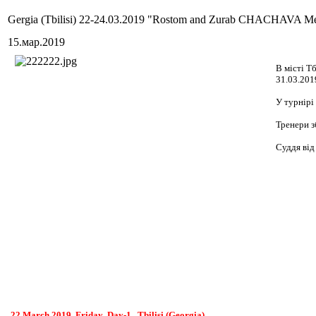
Gergia (Tbilisi) 22-24.03.2019 "Rostom and Zurab CHACHAVA M
15.мар.2019
В місті Т
31.03.201
У турнірі
Тренери з
Суддя від
22 March
2019 Friday
Day-1. Tbilisi (Georgia)