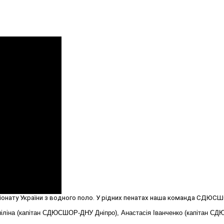
онату України з водного поло. У рідних пенатах наша команда СДЮСШО
ніліна (капітан СДЮСШОР-ДНУ Дніпро), Анастасія Іванченко (капітан С