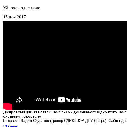
Жіноче водне поло
15.ноя.2017
Дніпровські дівчата стали чемпіонами домашнього відкритого чемпі
сходинку п’єдесталу.
Інтерв'ю - Вадим Скуратов (тренер СДЮСШОР-ДНУ Дніпро), Сабіна Да
51 канал