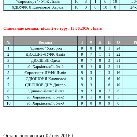
"Євроспорт" - УФК Львів
10
3
1
6
10
56-
ХДВУФК Я.Клочкової Харків
10
0
0
10
0
24-
Становище команд, після 2-го туру.
13.06.2016 Львів
В
№
Команд
І
Н
П
О
Р
1
"Динамо" Ужгород
9
8
0
1
24
2
ДЮСШ-3-
ЛУФК Львів
9
7
1
1
22
3
ДЮСШ ВП Одеса
9
7
0
2
21
4
зб. Харківської обл.-1
9
7
0
2
21
5
Євроспорт-ЛУФК Львів
9
5
1
3
16
6
СДЮШОР Я.Клочкової
9
3
1
6
10
7
СДЮШОР ДНУ Дніпро
9
3
1
6
10
8
"Динамо-Леви" Львів
9
2
0
7
6
9
зб. Харківської обл.-2
9
1
0
8
3
10
зб. Харківської обл.-3
9
0
0
9
0
Останє оновлення ( 02.ноя.2016 )