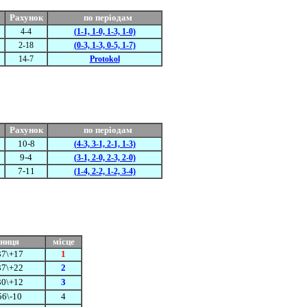
Рахунок
по періодам
4-4
(1-1, 1-0, 1-3, 1-0)
2-18
(0-3, 1-3, 0-5, 1-7)
14-7
Protokol
Рахунок
по періодам
10-8
(4-3, 3-1, 2-1, 1-3)
9-4
(3-1, 2-0, 2-3, 2-0)
7-11
(1-4, 2-2, 1-2, 3-4)
зниця
місце
37\+17
1
37\+22
2
30\+12
3
56\-10
4