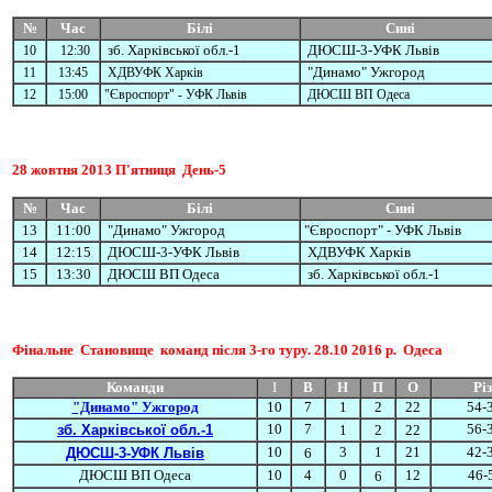
№
Час
Білі
Сині
зб. Харківської обл.-1
ДЮСШ-3-
УФК Львів
10
12:30
"Динамо" Ужгород
11
13:45
ХДВУФК Харків
12
15:00
"Євроспорт" - УФК Львів
ДЮСШ ВП Одеса
28
жовтня
2013
П'ятниця
День-5
№
Час
Білі
Сині
13
11:00
"Динамо" Ужгород
"Євроспорт" - УФК Львів
14
12:15
ДЮСШ-3-
УФК Львів
ХДВУФК Харків
15
13:30
ДЮСШ ВП Одеса
зб. Харківської обл.-1
Фінальне Становище
команд після 3-го туру. 28.10 2016 р. Одеса
Команди
І
В
Н
П
О
Рі
"Динамо" Ужгород
10
7
1
2
22
54-
10
7
56-
зб. Харківської обл.-1
1
2
22
10
3
1
21
42-
ДЮСШ-3-УФК Львів
6
ДЮСШ ВП Одеса
10
4
0
12
46-
6