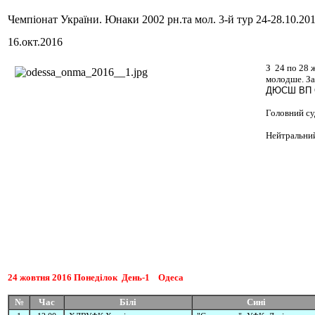
Чемпіонат України. Юнаки 2002 рн.та мол. 3-й тур 24-28.10.201
16.окт.2016
З 24 по 28 
молодше. За
ДЮСШ ВП 
Головний су
Нейтральний
24
жовтня
2016
Понеділок
День-1 Одеса
№
Час
Білі
Сині