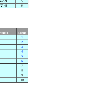
47\-9
5
72\-48
6
ізниця
Місце
1
2
3
4
5
6
7
8
9
10