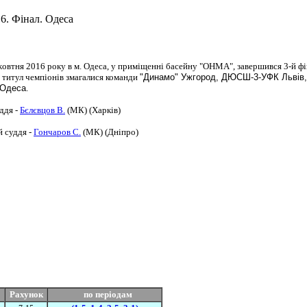
6. Фінал. Одеса
жовтня 2016 року в м. Одеса, у приміщенні басейну "ОНМА", завершився 3-й фі
 титул чемпіонів змагалися команди
"Динамо" Ужгород, ДЮСШ-3-УФК Львів, "
Одеса
.
ддя -
Бєлєвцов В.
(МК) (Харків)
 суддя -
Гончаров С.
(МК) (Дніпро)
Рахунок
по періодам