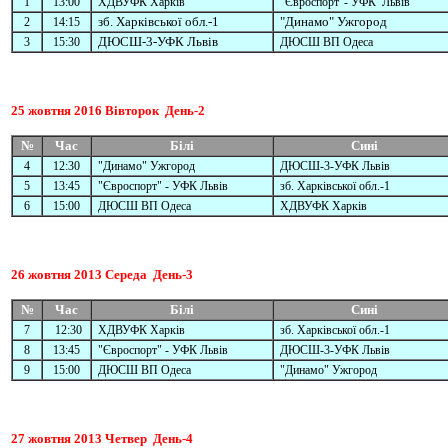
1
13:00
ХДВУФК Харків
"Євроспорт"- УФК Львів
зб. Харківської обл.-1
"Динамо" Ужгород
2
14:15
ДЮСШ-3-
УФК Львів
3
15:30
ДЮСШ ВП Одеса
25
жовтня
2016
Вівторок
День-2
№
Час
Білі
Сині
4
12:30
"Динамо" Ужгород
ДЮСШ-3-УФК Львів
5
13:45
"Євроспорт" - УФК Львів
зб. Харківської обл.-1
6
15:00
ДЮСШ ВП Одеса
ХДВУФК Харків
26
жовтня
2013
Середа
День-3
№
Час
Білі
Сині
7
12:30
ХДВУФК Харків
зб. Харківської обл.-1
8
13:45
"Євроспорт" - УФК Львів
ДЮСШ-3-УФК Львів
9
15:00
ДЮСШ ВП Одеса
"Динамо" Ужгород
27
жовтня
2013
Четвер
День-4