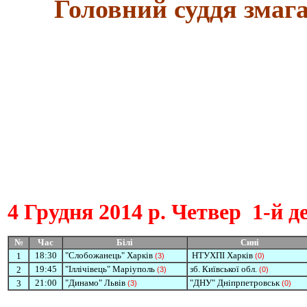
Головний суддя змага
4 Грудня
2014 р. Четвер
1-й д
№
Час
Білі
Сині
18:30
"Слобожанець" Харків
НТУХПІ Харків
1
(3)
(0)
19:45
"Іллічівець" Маріуполь
зб. Київської обл.
2
(3)
(0)
21:00
"Динамо" Львів
"ДНУ" Дніпрпетровськ
3
(3)
(0)