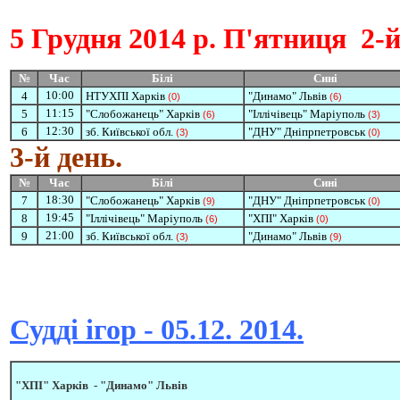
5 Грудня
2014 р. П'ятниця
2-й
№
Час
Білі
Сині
10:00
4
НТУХПІ Харків
"Динамо" Львів
(0)
(6)
11:15
5
"Слобожанець" Харків
"Іллічівець" Маріуполь
(6)
(3)
12:30
6
зб. Київської обл.
"ДНУ" Дніпрпетровськ
(3)
(0)
3-й день.
№
Час
Білі
Сині
18:30
7
"Слобожанець" Харків
"ДНУ" Дніпрпетровськ
(9)
(0)
19:45
8
"Іллічівець" Маріуполь
"ХПІ" Харків
(6)
(0)
21:00
9
зб. Київської обл.
"Динамо" Львів
(3)
(9)
Судді ігор - 05.12. 2014.
"ХПІ" Харків -
"Динамо" Львів