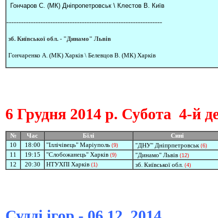
Гончаров С. (МК) Дніпропетровськ \
Клестов В. Київ
----------------------------------------------------------------
зб. Київської обл. -
"Динамо" Львів
Гончаренко А. (МК) Харків \
Белевцов В. (МК) Харків
6 Грудня
2014 р. Субота
4-й д
№
Час
Білі
Сині
1
0
18:00
"Іллічівець" Маріуполь
"ДНУ" Дніпрпетровськ
(9)
(6)
11
19:15
"Слобожанець" Харків
"Динамо" Львів
(9)
(12)
12
20:30
НТУХПІ Харків
зб. Київської обл.
(1)
(4)
Судді ігор - 06.12. 2014.