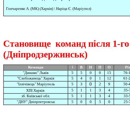
Гончаренко А. (МК) (Харків) \
Наріца Є. (Маріупол)
Становище
команд після 1-го 
(Дніпродзержинськ)
Команди
І
В
Н
П
О
Рі
"Динамо" Львів
5
5
0
0
15
76-
"Слобожанець" Харків
5
4
0
1
12
61-
0
"Іллічівець" Маріуполь
5
3
2
9
50-
5
1
1
3
4
35-
ХПІ Харків
зб. Київської обл.
5
1
1
3
4
33-
"ДНУ" Дніпрпетровськ
5
0
0
5
0
25-