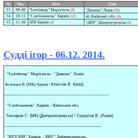
№
Час
Білі
Сині
1
3
09:00
"Іллічівець" Маріуполь
"Динамо" Львів
(9)
(15)
14
10:15
"Слобожанець" Харків
зб. Київської обл.
(12)
(4)
15
11:30
ХПІ Харків
"ДНУ" Дніпрпетровськ
(4)
(0)
Судді ігор - 06.12. 2014.
"Іллічівець" Маріуполь -
"Динамо" Львів
Белевцов В. (МК) Харків \
Клестов В. Київ)(
--------------------------------------------------------------------
-
"Слобожанець" Харків
Київської обл.
Гончаров С. (МК) (Дніпропетровськ) \ Скуратов В. (Львів)
---------------------------------------------------------------
"НТУХПІ" Харків -
ДНУ" Дніпрпетровськ