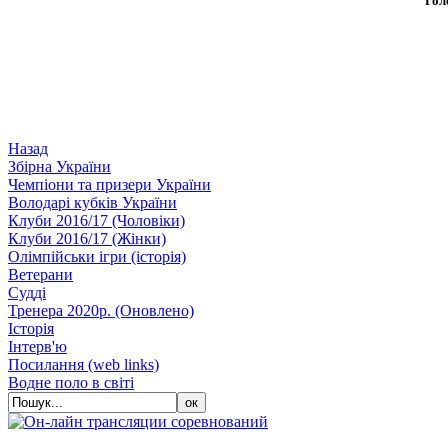
Гол
Назад
Збiрна України
Чемпіони та призери України
Володарі кубків України
Клуби 2016/17 (Чоловiки)
Клуби 2016/17 (Жiнки)
Олімпійськи ігри (історія)
Ветерани
Судді
Тренера 2020р. (Оновлено)
Історія
Iнтерв'ю
Посилання (web links)
Водне поло в світі