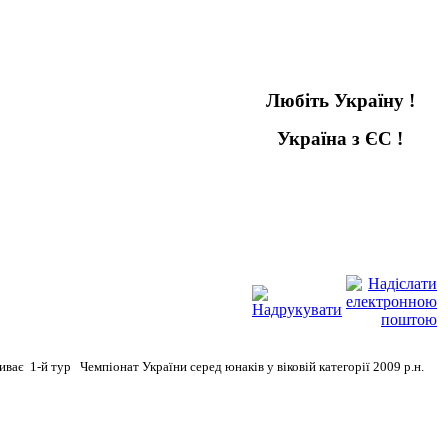
Любіть Україну !
Україна з ЄС !
Україна в ЄС !
риває 1-й тур Чемпіонат України серед юнаків у віковій категорії 2009 р.н.