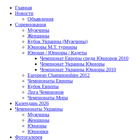
Главная
Новости
Объявления
Соревнования
Мужчины
Женщины
Кубок Украины (Мужчины)
Юниоры М.Т. турниры
Юноши / Юниоры / Кадеты
Чемпионат Европы среди Юниоров 2010
Чемпионат Украины Юниоры
Чемпионат Украины Юниоры 2010
European Championships 2012
Чемпионаты Европы
Кубок Европы
Лига Чемпионов
Чемпионаты Мира
Календарь 2026
Чемпионаты Украины
Мужчины
Женщины
Юниоры
Юниорки
Фотогалерея