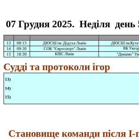
07 Грудня 2025. Неділя день 
13
08:15
ДЮСШ ім. Дідуха Львів
ДЮСШ ім.Кутен
14
09:30
СОК "Євроспорт" Львів
ВК Ужго
15
18:30
КІВС ЛЬвів
"Динамо" У
Судді та протоколи ігор
13)
14)
15)
Становище команди після I-го