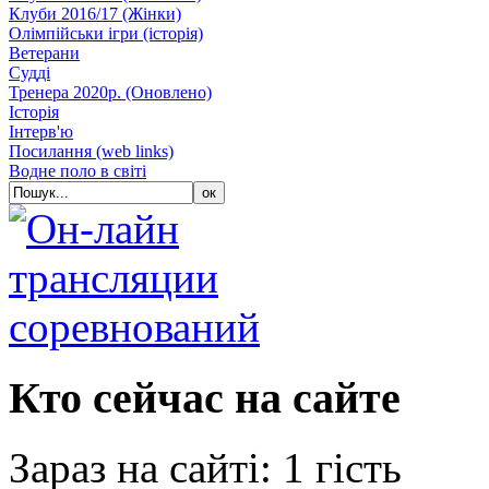
Клуби 2016/17 (Жiнки)
Олімпійськи ігри (історія)
Ветерани
Судді
Тренера 2020р. (Оновлено)
Історія
Iнтерв'ю
Посилання (web links)
Водне поло в світі
Кто сейчас на сайте
Зараз на сайті: 1 гість