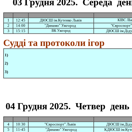
03 Грудня 2025. Середа день
1
12:45
ДЮСШ ім.Кутенко Львів
КІВС ЛЬв
2
14:00
"Динамо" Ужгород
"Євроспорт"
3
15:15
ВК Ужгород
ДЮСШ ім.Дідух
Судді та протоколи ігор
1)
2
)
3)
04 Грудня 2025. Четвер день 
4
10:30
"Євроспорт" Львів
ДЮСШ ім.Діду
5
11-45
"Динамо" Ужгород
КДЮСШ ім.Куте