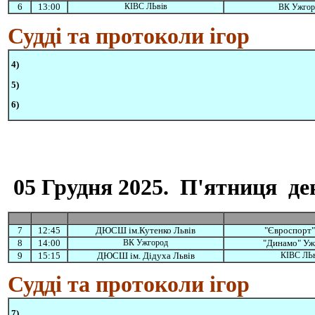
6
13:00
КІВС ЛЬвів
ВК Ужгор
Судді та протоколи ігор
4)
5)
6)
05 Грудня 2025. П'ятниця ден
7
12:45
ДЮСШ ім.Кутенко Львів
"Євроспорт"
8
14:00
ВК Ужгород
"Динамо" Уж
9
15:15
ДЮСШ ім. Дідуха Львів
КІВС ЛЬв
Судді та протоколи ігор
7)