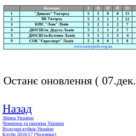
Прапор
Команди
І
В
Н
П
О
1
"Динамо" Ужгород
5
5
0
0
15
2
ВК Ужгород
5
3
1
1
12
3
КІВС "Леви" ЛЬвів
5
2
1
2
7
4
ДЮСШ ім. Дідуха Львів
5
2
1
2
7
5
ДЮСШ ім.Кутенко Львів
5
1
1
3
4
6
СОК "Євроспорт" Львів
5
0
0
5
0
www.waterpolo.org.ua
Останє оновлення ( 07.дек.
Назад
Збiрна України
Чемпіони та призери України
Володарі кубків України
Клуби 2016/17 (Чоловiки)